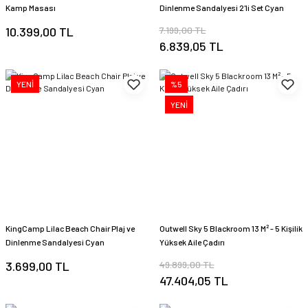
Kamp Masası
Dinlenme Sandalyesi 2'li Set Cyan
10.399,00 TL
7.199,00 TL
6.839,05 TL
YENİ
%5
YENİ
KingCamp Lilac Beach Chair Plaj ve
Outwell Sky 5 Blackroom 13 M² - 5 Kişilik
Dinlenme Sandalyesi Cyan
Yüksek Aile Çadırı
3.699,00 TL
49.899,00 TL
47.404,05 TL