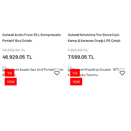
Outwell Arctic Frost 35 L Kompresörlü
Outwell Kirishima Trio Stove Üçlü
Portatif Buz Dolabı
Kamp & Karavan Ocağı LPG Çıkışlı
49.399,00 TL
7.999,00 TL
46.929,05 TL
7.599,05 TL
%5
%5
YENİ
YENİ