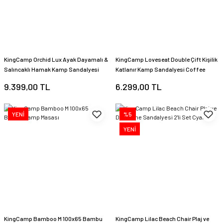
KingCamp Orchid Lux Ayak Dayamalı &
KingCamp Loveseat Double Çift Kişilik
Salıncaklı Hamak Kamp Sandalyesi
Katlanır Kamp Sandalyesi Coffee
Bl/Grey
9.399,00 TL
6.299,00 TL
YENİ
%5
YENİ
KingCamp Bamboo M 100x65 Bambu
KingCamp Lilac Beach Chair Plaj ve