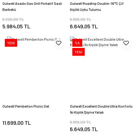
Outwell Asado Gas Grill Portatif Gazlı
Outwell Roadtrip Double -16°C Çif
Barbekü
Kişilik Uyku Tulumu
6.299,00 TL
6.999,00 TL
5.984,05 TL
6.649,05 TL
YENİ
%5
YENİ
Outwell Pemberton Picnic Set
Outwell Excellent Double Ultra Konforlu
İki Kişilik Şişme Yatak
11.699,00 TL
6.999,00 TL
6.649,05 TL