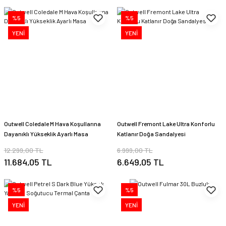
%5
%5
YENİ
YENİ
Outwell Coledale M Hava Koşullarına
Outwell Fremont Lake Ultra Konforlu
Dayanıklı Yükseklik Ayarlı Masa
Katlanır Doğa Sandalyesi
12.299,00 TL
6.999,00 TL
11.684,05 TL
6.649,05 TL
%5
%5
YENİ
YENİ