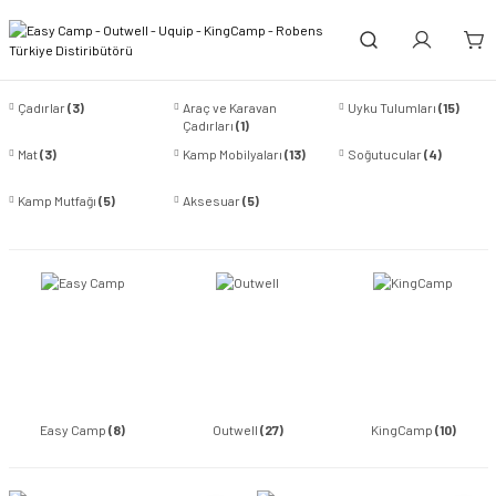
Çadırlar
(3)
Araç ve Karavan
Uyku Tulumları
(15)
Çadırları
(1)
Mat
(3)
Kamp Mobilyaları
(13)
Soğutucular
(4)
Kamp Mutfağı
(5)
Aksesuar
(5)
Easy Camp
(8)
Outwell
(27)
KingCamp
(10)