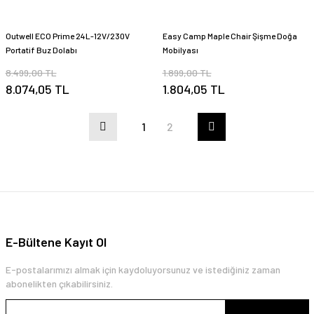
Outwell ECO Prime 24L-12V/230V
Easy Camp Maple Chair Şişme Doğa
Portatif Buz Dolabı
Mobilyası
8.499,00 TL
1.899,00 TL
8.074,05 TL
1.804,05 TL
1
2
E-Bültene Kayıt Ol
E-postalarımızı almak için kaydoluyorsunuz ve istediğiniz zaman
abonelikten çıkabilirsiniz.