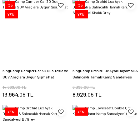
%5
%5
YENİ
YENİ
KingCamp Camper Car 3D Duo Tesla ve
KingCamp Orchid Lux Ayak Dayamalı &
SUV Araçlara Uygun Şişme Mat
Salıncaklı Hamak Kamp Sandalyesi
Khaki/Grey
14.699,00 TL
9.399,00 TL
13.964,05 TL
8.929,05 TL
YENİ
YENİ