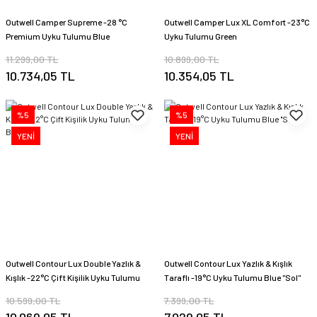
Outwell Camper Supreme -28 °C
Outwell Camper Lux XL Comfort -23°C
Premium Uyku Tulumu Blue
Uyku Tulumu Green
11.299,00 TL
10.899,00 TL
10.734,05 TL
10.354,05 TL
%5
%5
YENİ
YENİ
Outwell Contour Lux Double Yazlık &
Outwell Contour Lux Yazlık & Kışlık
Kışlık -22°C Çift Kişilik Uyku Tulumu
Taraflı -19°C Uyku Tulumu Blue ''Sol''
Blue
10.599,00 TL
7.399,00 TL