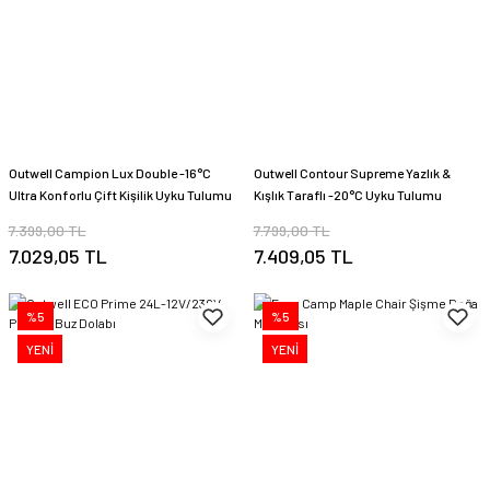
Outwell Campion Lux Double -16°C
Outwell Contour Supreme Yazlık &
Ultra Konforlu Çift Kişilik Uyku Tulumu
Kışlık Taraflı -20°C Uyku Tulumu
Coffee
7.399,00 TL
7.799,00 TL
7.029,05 TL
7.409,05 TL
%5
%5
YENİ
YENİ