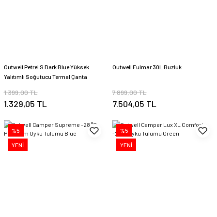
Outwell Petrel S Dark Blue Yüksek
Outwell Fulmar 30L Buzluk
Yalıtımlı Soğutucu Termal Çanta
1.399,00 TL
7.899,00 TL
1.329,05 TL
7.504,05 TL
%5
%5
YENİ
YENİ