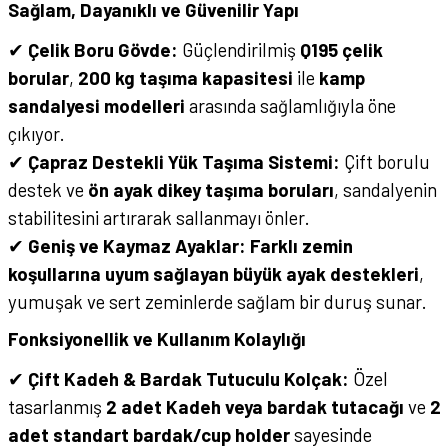
Sağlam, Dayanıklı ve Güvenilir Yapı
✔
Çelik Boru Gövde:
Güçlendirilmiş
Q195 çelik
borular
,
200 kg taşıma kapasitesi
ile
kamp
sandalyesi modelleri
arasında sağlamlığıyla öne
çıkıyor.
✔
Çapraz Destekli Yük Taşıma Sistemi:
Çift borulu
destek ve
ön ayak dikey taşıma boruları
, sandalyenin
stabilitesini artırarak sallanmayı önler.
✔
Geniş ve Kaymaz Ayaklar:
Farklı zemin
koşullarına uyum sağlayan büyük ayak destekleri
,
yumuşak ve sert zeminlerde sağlam bir duruş sunar.
Fonksiyonellik ve Kullanım Kolaylığı
✔
Çift Kadeh & Bardak Tutuculu Kolçak:
Özel
tasarlanmış
2 adet Kadeh veya bardak tutacağı
ve
2
adet standart bardak/cup holder
sayesinde