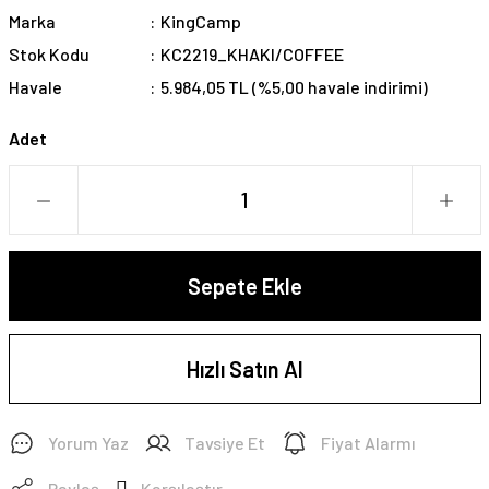
Marka
KingCamp
Stok Kodu
KC2219_KHAKI/COFFEE
Havale
5.984,05 TL (%5,00 havale indirimi)
Adet
Sepete Ekle
Hızlı Satın Al
Yorum Yaz
Tavsiye Et
Fiyat Alarmı
Paylaş
Karşılaştır