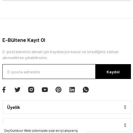
E-Bültene Kayıt Ol
E-postalarımızı almak için kaydoluyorsunuz ve istediğiniz zaman
abonelikten çıkabilirsiniz.
Kaydol
Üyelik
Kurumsal
OxyOutdoor Web sitemizde size en iyi alışveriş