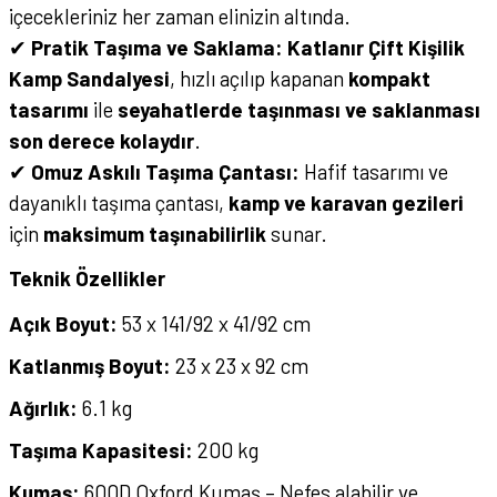
içecekleriniz her zaman elinizin altında.
✔
Pratik Taşıma ve Saklama:
Katlanır Çift Kişilik
Kamp Sandalyesi
, hızlı açılıp kapanan
kompakt
tasarımı
ile
seyahatlerde taşınması ve saklanması
son derece kolaydır
.
✔
Omuz Askılı Taşıma Çantası:
Hafif tasarımı ve
dayanıklı taşıma çantası,
kamp ve karavan gezileri
için
maksimum taşınabilirlik
sunar.
Teknik Özellikler
Açık Boyut:
53 x 141/92 x 41/92 cm
Katlanmış Boyut:
23 x 23 x 92 cm
Ağırlık:
6.1 kg
Taşıma Kapasitesi:
200 kg
Kumaş:
600D Oxford Kumaş – Nefes alabilir ve