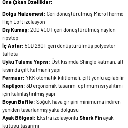
Öne Çıkan Özellikler:
Dolgu Malzemesi:
Geri dönüştürülmüş MicroThermo
High Loft izolasyon
Dış Kumaş:
20D 400T geri dönüştürülmüş naylon
ripstop
İç Astar:
50D 290T geri dönüştürülmüş polyester
taffeta
Uyku Tulumu Yapısı:
Üst kısımda Shingle katman, alt
kısımda çift katmanlı yapı
Fermuar:
YKK otomatik kilitlemeli, çift yönlü açılabilir
Kapüşon:
3D ergonomik tasarım, optimum ısı yalıtımı
için kalınlaştırılmış yapı
Boyun Baffle:
Soğuk hava girişini minimuma indiren
yeniden tasarlanmış yaka dolgusu
Ayak Bölgesi:
Ekstra izolasyonlu
Shark Fin
ayak
kutusu tasarımı