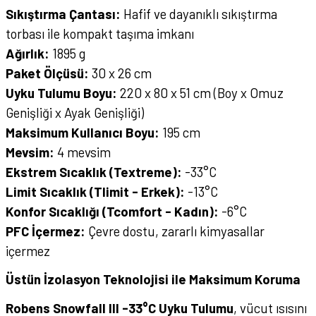
Sıkıştırma Çantası:
Hafif ve dayanıklı sıkıştırma
torbası ile kompakt taşıma imkanı
Ağırlık:
1895 g
Paket Ölçüsü:
30 x 26 cm
Uyku Tulumu Boyu:
220 x 80 x 51 cm (Boy x Omuz
Genişliği x Ayak Genişliği)
Maksimum Kullanıcı Boyu:
195 cm
Mevsim:
4 mevsim
Ekstrem Sıcaklık (Textreme):
-33°C
Limit Sıcaklık (Tlimit - Erkek):
-13°C
Konfor Sıcaklığı (Tcomfort - Kadın):
-6°C
PFC İçermez:
Çevre dostu, zararlı kimyasallar
içermez
Üstün İzolasyon Teknolojisi ile Maksimum Koruma
Robens Snowfall III -33°C Uyku Tulumu
, vücut ısısını