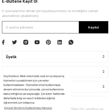
E-Bültene Kayıt Ol
E-postalarımızı almak için kaydoluyorsunuz ve istediğiniz zaman
abonelikten çıkabilirsiniz.
Kaydol
Üyelik
Kurumsal
OxyOutdoor Web sitemizde size en iyi alışveriş
hizmetini sunabilmek için çerezler
kullanılmaktadır. Hizmetlerimizi kullanmaya
Alışveriş
devam etmeniz durumunda, çerez kullanımını
kabul ettiğinizi varsayacağız. Çerezler hakkında
daha fazla bilgi ve nasıl reddedeceğinizi
öğrenmek için tıklayınız.
Kişisel Verilerin Kullanılması Kanunu
© Tüm Hakları Saklıdır. Kredi kartı bilgileriniz 256bit SSL sertifikası ile