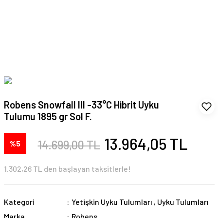
Robens Snowfall III -33°C Hibrit Uyku
Tulumu 1895 gr Sol F.
13.964,05 TL
14.699,00 TL
%5
1.302,26 TL den başlayan taksitlerle!
Kategori
Yetişkin Uyku Tulumları
,
Uyku Tulumları
Marka
Robens