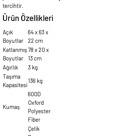
tercihtir.
Ürün Özellikleri
Açık
64 x 63 x
Boyutlar
22 cm
Katlanmış
78 x 20 x
Boyutlar
13 cm
Ağırlık
3 kg
Taşıma
136 kg
Kapasitesi
600D
Oxford
Kumaş
Polyester
Fiber
Çelik