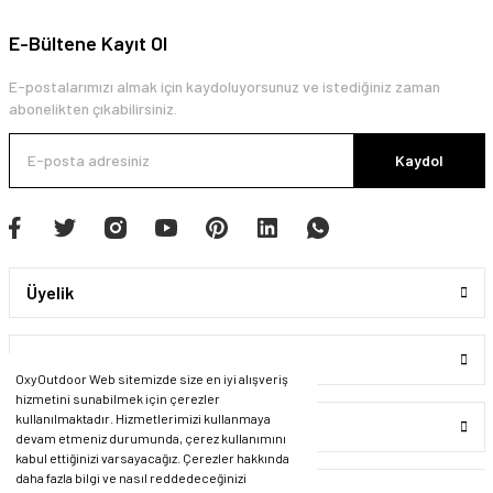
E-Bültene Kayıt Ol
E-postalarımızı almak için kaydoluyorsunuz ve istediğiniz zaman
abonelikten çıkabilirsiniz.
Kaydol
Üyelik
Kurumsal
OxyOutdoor Web sitemizde size en iyi alışveriş
hizmetini sunabilmek için çerezler
kullanılmaktadır. Hizmetlerimizi kullanmaya
Alışveriş
devam etmeniz durumunda, çerez kullanımını
kabul ettiğinizi varsayacağız. Çerezler hakkında
daha fazla bilgi ve nasıl reddedeceğinizi