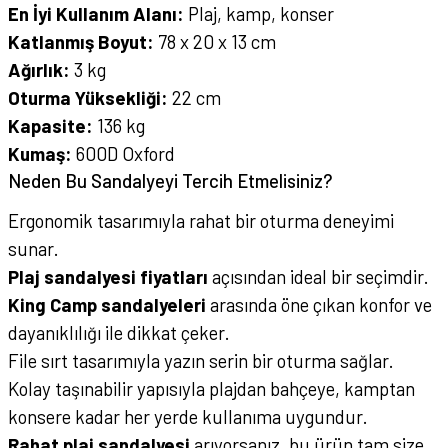
En İyi Kullanım Alanı:
Plaj, kamp, konser
Katlanmış Boyut:
78 x 20 x 13 cm
Ağırlık:
3 kg
Oturma Yüksekliği:
22 cm
Kapasite:
136 kg
Kumaş:
600D Oxford
Neden Bu Sandalyeyi Tercih Etmelisiniz?
Ergonomik tasarımıyla rahat bir oturma deneyimi
sunar.
Plaj sandalyesi fiyatları
açısından ideal bir seçimdir.
King Camp sandalyeleri
arasında öne çıkan konfor ve
dayanıklılığı ile dikkat çeker.
File sırt tasarımıyla yazın serin bir oturma sağlar.
Kolay taşınabilir yapısıyla plajdan bahçeye, kamptan
konsere kadar her yerde kullanıma uygundur.
Rahat plaj sandalyesi
arıyorsanız, bu ürün tam size