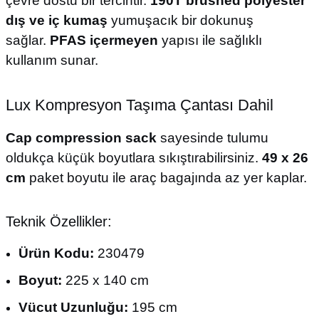
çevre dostu bir tercihtir.
190T brushed polyester
dış ve iç kumaş
yumuşacık bir dokunuş
sağlar.
PFAS içermeyen
yapısı ile sağlıklı
kullanım sunar.
Lux Kompresyon Taşıma Çantası Dahil
Cap compression sack
sayesinde tulumu
oldukça küçük boyutlara sıkıştırabilirsiniz.
49 x 26
cm
paket boyutu ile araç bagajında az yer kaplar.
Teknik Özellikler:
Ürün Kodu:
230479
Boyut:
225 x 140 cm
Vücut Uzunluğu:
195 cm