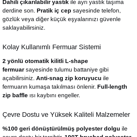
Dahili çıkarılabilir yastık
ile ayrı yastık taşıma
derdine son.
Pratik iç cep
sayesinde telefon,
gözlük veya diğer küçük eşyalarınızı güvenle
saklayabilirsiniz.
Kolay Kullanımlı Fermuar Sistemi
2 yönlü otomatik kilitli L-shape
fermuar
sayesinde tulumu battaniye gibi
açabilirsiniz.
Anti-snag zip koruyucu
ile
fermuarın kumaşa takılması önlenir.
Full-length
zip baffle
ısı kaybını engeller.
Çevre Dostu ve Yüksek Kaliteli Malzemeler
%100 geri dönüştürülmüş polyester dolgu
ile