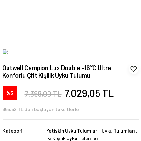
Outwell Campion Lux Double -16°C Ultra
Konforlu Çift Kişilik Uyku Tulumu
7.029,05 TL
7.399,00 TL
%5
655,52 TL den başlayan taksitlerle!
Kategori
Yetişkin Uyku Tulumları
,
Uyku Tulumları
,
İki Kişilik Uyku Tulumları