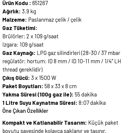
Ürün Kodu :
651267
Ağırlık:
3.9 kg
Malzeme:
Paslanmaz çelik / çelik
Gaz Tüketimi:
Brülörler: 2 x 109 g/saat
Izgara: 109 g/saat
Gaz Kaynağı:
LPG gaz silindirleri (28-30 / 37 mbar
regülatör; hortum: ID 8 mm / ID 10-11 mm / 1/4" LH
thread gereklidir)
Çıkış Gücü:
3 x 1500 W
Paket Boyutları:
58 x 33 x 8 cm
Yakma Süresi (100g gaz ile):
55 dakika
1 Litre Suyu Kaynatma Süresi:
8:07 dakika
Öne Çıkan Özellikler
Kompakt ve Katlanabilir Tasarım:
Küçük paket
boyutu sayesinde kolayca saklanır ve taşınır.