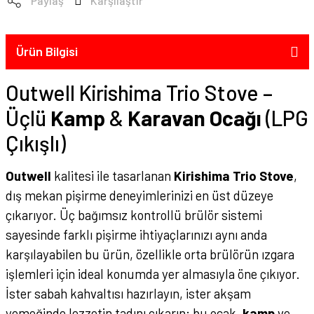
Paylaş
Karşılaştır
Ürün Bilgisi
Outwell Kirishima Trio Stove –
Üçlü
Kamp
&
Karavan
Ocağı
(LPG
Çıkışlı)
Outwell
kalitesi ile tasarlanan
Kirishima Trio Stove
,
dış mekan pişirme deneyimlerinizi en üst düzeye
çıkarıyor. Üç bağımsız kontrollü brülör sistemi
sayesinde farklı pişirme ihtiyaçlarınızı aynı anda
karşılayabilen bu ürün, özellikle orta brülörün ızgara
işlemleri için ideal konumda yer almasıyla öne çıkıyor.
İster sabah kahvaltısı hazırlayın, ister akşam
yemeğinde lezzetin tadını çıkarın; bu ocak,
kamp
ve