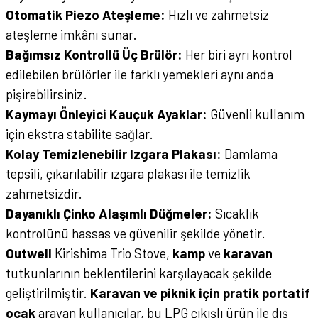
Otomatik Piezo Ateşleme:
Hızlı ve zahmetsiz
ateşleme imkânı sunar.
Bağımsız Kontrollü Üç Brülör:
Her biri ayrı kontrol
edilebilen brülörler ile farklı yemekleri aynı anda
pişirebilirsiniz.
Kaymayı Önleyici Kauçuk Ayaklar:
Güvenli kullanım
için ekstra stabilite sağlar.
Kolay Temizlenebilir Izgara Plakası:
Damlama
tepsili, çıkarılabilir ızgara plakası ile temizlik
zahmetsizdir.
Dayanıklı Çinko Alaşımlı Düğmeler:
Sıcaklık
kontrolünü hassas ve güvenilir şekilde yönetir.
Outwell
Kirishima Trio Stove,
kamp
ve
karavan
tutkunlarının beklentilerini karşılayacak şekilde
geliştirilmiştir.
Karavan ve piknik için pratik portatif
ocak
arayan kullanıcılar, bu LPG çıkışlı ürün ile dış