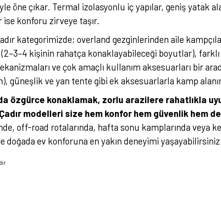
le öne çıkar. Termal izolasyonlu iç yapılar, geniş yatak al
 ise konforu zirveye taşır.
adır kategorimizde; overland gezginlerinden aile kampçıla
 (2–3–4 kişinin rahatça konaklayabileceği boyutlar), farkl
anizmaları ve çok amaçlı kullanım aksesuarları bir ara
), güneşlik ve yan tente gibi ek aksesuarlarla kamp alanını
a özgürce konaklamak, zorlu arazilere rahatlıkla uy
Çadır modelleri size hem konfor hem güvenlik hem de p
nde, off-road rotalarında, hafta sonu kamplarında veya ke
ile doğada ev konforuna en yakın deneyimi yaşayabilirsiniz