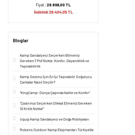
Fiyat :
29.899,00 TL
İndirimli 28.404,05 TL
Bloglar
Kamp Sandalyesi Seçerken Bilmeniz
Gereken 7 Püf Nokta: Konfor, Dayanıklılık ve
Taşınabilirlik
Kamp Sezonu İçin En İyi Taşınabilir Soğutucu
Çantalar Nasıl Seçilir?
"KingCamp: Dünya Çapında Kalite ve Konfor"
"Çadırınızı Seçerken Dikkat Etmeniz Gereken
10 Kritik Nokta!"
Uquip Kamp Sandalyesi ve Doğa Mobilyaları
Robens Outdoor Kamp Ekipmanları Türkiye'de