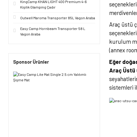
KingCamp KHAN LIGHT 400 Premium 4-6
seçenekleriy
Kişilik Glamping Çadır
merdivenler
Outwell Maroma Transporter 85L Vagon Araba
Araç üstü ç
Easy Camp Hornbeam Transporter 58 L
seçenekleri
Vagon Araba
kurulum mek
(annex room
Eğer doğad
Sponsor Ürünler
Araç Üstü 
seyahatleri
sistemleri 