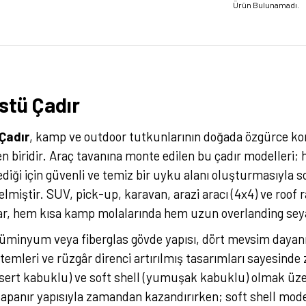
Ürün Bulunamadı.
stü Çadır
Çadır
, kamp ve outdoor tutkunlarının doğada özgürce kon
 biridir. Araç tavanına monte edilen bu çadır modelleri;
iği için güvenli ve temiz bir uyku alanı oluşturmasıyla s
 gelmiştir. SUV, pick-up, karavan, arazi aracı (4x4) ve roo
ar, hem kısa kamp molalarında hem uzun overlanding sey
lüminyum veya fiberglas gövde yapısı, dört mevsim dayanı
temleri ve rüzgâr direnci artırılmış tasarımları sayesind
(sert kabuklu) ve soft shell (yumuşak kabuklu) olmak üzer
r-kapanır yapısıyla zamandan kazandırırken; soft shell mod