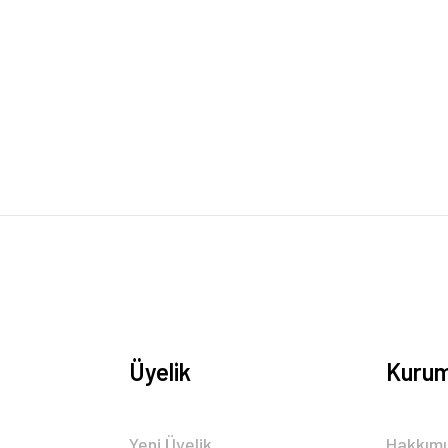
Üyelik
Kurum
Yeni Üyelik
Hakkım