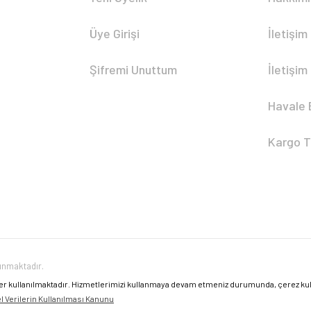
Üye Girişi
İletişim
Şifremi Unuttum
İletişim
Havale 
Kargo T
runmaktadır.
er kullanılmaktadır. Hizmetlerimizi kullanmaya devam etmeniz durumunda, çerez kulla
el Verilerin Kullanılması Kanunu
ile
ideasoft
e-