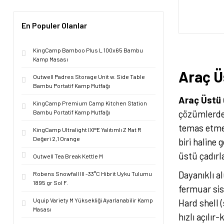
En Populer Olanlar
KingCamp Bamboo Plus L 100x65 Bambu
Kamp Masası
Araç Ü
Outwell Padres Storage Unit w. Side Table
Bambu Portatif Kamp Mutfağı
Araç Üstü 
KingCamp Premium Camp Kitchen Station
çözümlerden
Bambu Portatif Kamp Mutfağı
temas etmed
KingCamp Ultralight IXPE Yalıtımlı Z Mat R
Değeri 2,1 Orange
biri haline
üstü çadırl
Outwell Tea Break Kettle M
Dayanıklı a
Robens Snowfall III -33°C Hibrit Uyku Tulumu
1895 gr Sol F.
fermuar sis
Uquip Variety M Yüksekliği Ayarlanabilir Kamp
Hard shell 
Masası
hızlı açılı