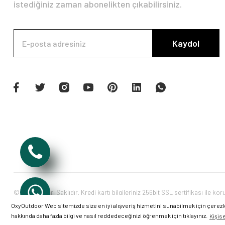
istediğiniz zaman abonelikten çıkabilirsiniz.
Kaydol
© Tüm Hakları Saklıdır. Kredi kartı bilgileriniz 256bit SSL sertifikası ile ko
OxyOutdoor Web sitemizde size en iyi alışveriş hizmetini sunabilmek için çerezl
hakkında daha fazla bilgi ve nasıl reddedeceğinizi öğrenmek için tıklayınız.
Kişis