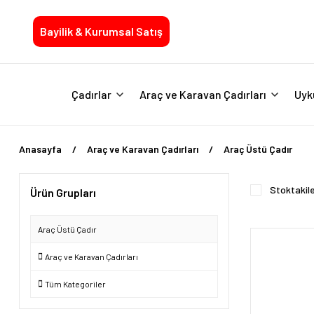
Bayilik & Kurumsal Satış
Çadırlar
Araç ve Karavan Çadırları
Uyk
Anasayfa
Araç ve Karavan Çadırları
Araç Üstü Çadır
Stoktakil
Ürün Grupları
Araç Üstü Çadır
Araç ve Karavan Çadırları
Tüm Kategoriler