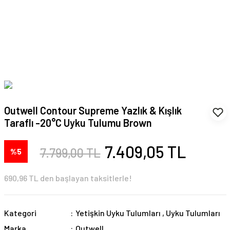
Outwell Contour Supreme Yazlık & Kışlık
Taraflı -20°C Uyku Tulumu Brown
7.409,05 TL
7.799,00 TL
%5
690,96 TL den başlayan taksitlerle!
Kategori
Yetişkin Uyku Tulumları
,
Uyku Tulumları
Marka
Outwell