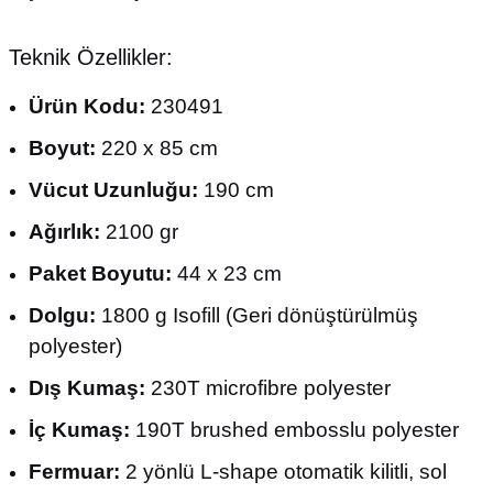
Teknik Özellikler:
Ürün Kodu:
230491
Boyut:
220 x 85 cm
Vücut Uzunluğu:
190 cm
Ağırlık:
2100 gr
Paket Boyutu:
44 x 23 cm
Dolgu:
1800 g Isofill (Geri dönüştürülmüş
polyester)
Dış Kumaş:
230T microfibre polyester
İç Kumaş:
190T brushed embosslu polyester
Fermuar:
2 yönlü L-shape otomatik kilitli, sol