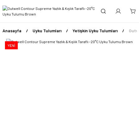
Anasayfa
Uyku Tulumları
Yetişkin Uyku Tulumları
Outwe
YENİ