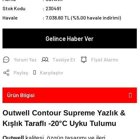
Stok Kodu
230491
Havale
7.038,60 TL (%5,00 havale indirimi)
Gelince Haber Ver
Yorum Yaz
Tavsiye Et
Fiyat Alarmı
Paylaş
Karşılaştır
Ürün Bilgisi
Outwell Contour Supreme Yazlık &
Kışlık Taraflı -20°C Uyku Tulumu
Outwell
kalitesi, özgün tasarımı ve ileri