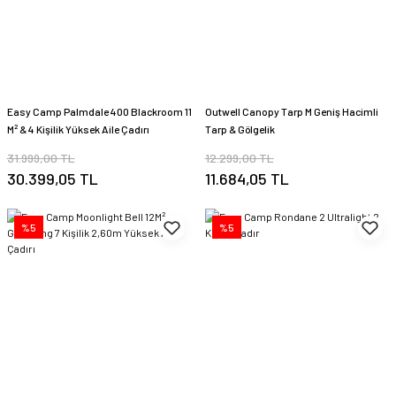
Easy Camp Palmdale 400 Blackroom 11
Outwell Canopy Tarp M Geniş Hacimli
M² & 4 Kişilik Yüksek Aile Çadırı
Tarp & Gölgelik
31.999,00 TL
12.299,00 TL
30.399,05 TL
11.684,05 TL
%5
%5