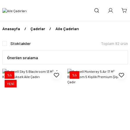
Anasayfa
Çadırlar
Aile Çadırları
Stoktakiler
Toplam 92 ürün
%5
%5
YENİ