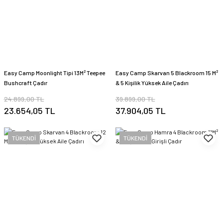
Easy Camp Moonlight Tipi 13M² Teepee
Easy Camp Skarvan 5 Blackroom 15 M²
Bushcraft Çadır
& 5 Kişilik Yüksek Aile Çadırı
24.899,00 TL
39.899,00 TL
23.654,05 TL
37.904,05 TL
TÜKENDİ
TÜKENDİ