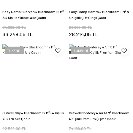
Easy Camp Skarvan 4 Blackroom 12 M²
Easy Camp Hamra 4 Blackroom 11M² &
& 4 Kişilik Yüksek Aile Çadırı
4 Kişilik Çift Girişli Çadır
34.999,00 TL
29.699,00 TL
33.249,05 TL
28.214,05 TL
TÜKENDİ
TÜKENDİ
Outwell Sky 4 Blackroom 12 M² - 4 Kişilik
Outwell Monterey 4 Air 13 M² Blackroom
Yüksek Aile Çadırı
4 Kişilik Premium Şişme Çadır
42.599,00 TL
74.199,00 TL