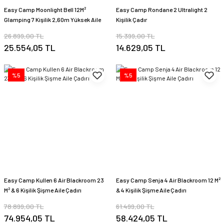
Easy Camp Moonlight Bell 12M²
Easy Camp Rondane 2 Ultralight 2
Glamping 7 Kişilik 2,60m Yüksek Aile
Kişilik Çadır
Çadırı
26.899,00 TL
15.399,00 TL
25.554,05 TL
14.629,05 TL
%5
%5
Easy Camp Kullen 6 Air Blackroom 23
Easy Camp Senja 4 Air Blackroom 12 M²
M² & 6 Kişilik Şişme Aile Çadırı
& 4 Kişilik Şişme Aile Çadırı
78.899,00 TL
61.499,00 TL
74.954,05 TL
58.424,05 TL