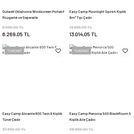
Outwell Oklahoma Windscreen Portatif
Easy Camp Moonlight Spire 4 Kişilik
Rüzgarlık ve Seperatör
8m² Tipi Çadır
6.599,00 TL
13.699,00 TL
6.269,05 TL
13.014,05 TL
TÜKENDİ
TÜKENDİ
Easy Camp Alicante 600 Twin 6 Kişilik
Easy Camp Menorca 500 BlackRoom 5
Tünel Çadır
Kişilik Aile Çadırı
37.899,00 TL
28.899,00 TL