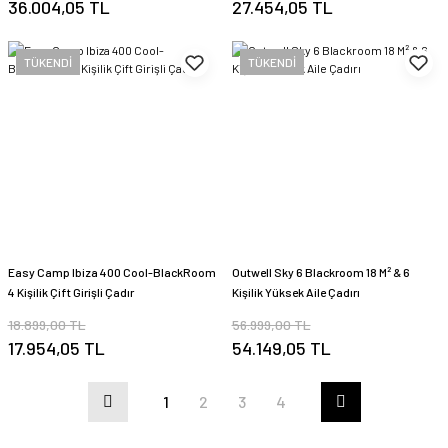
36.004,05 TL
27.454,05 TL
TÜKENDİ
TÜKENDİ
Easy Camp Ibiza 400 Cool-BlackRoom
Outwell Sky 6 Blackroom 18 M² & 6
4 Kişilik Çift Girişli Çadır
Kişilik Yüksek Aile Çadırı
18.899,00 TL
56.999,00 TL
17.954,05 TL
54.149,05 TL
1
2
3
4