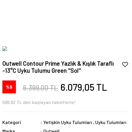
Outwell Contour Prime Yazlık & Kışlık Taraflı
-13°C Uyku Tulumu Green ''Sol''
6.079,05 TL
6.399,00 TL
%5
566,92 TL den başlayan taksitlerle!
Kategori
Yetişkin Uyku Tulumları
,
Uyku Tulumları
Marka
Outwell