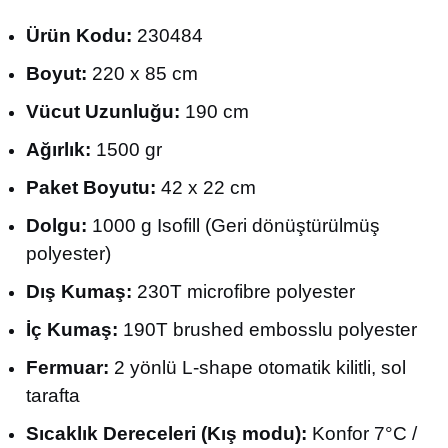
Ürün Kodu:
230484
Boyut:
220 x 85 cm
Vücut Uzunluğu:
190 cm
Ağırlık:
1500 gr
Paket Boyutu:
42 x 22 cm
Dolgu:
1000 g Isofill (Geri dönüştürülmüş
polyester)
Dış Kumaş:
230T microfibre polyester
İç Kumaş:
190T brushed embosslu polyester
Fermuar:
2 yönlü L-shape otomatik kilitli, sol
tarafta
Sıcaklık Dereceleri (Kış modu):
Konfor 7°C /