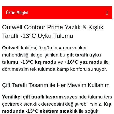
Ürün Bilgisi
Outwell Contour Prime Yazlık & Kışlık
Taraflı -13°C Uyku Tulumu
Outwell
kalitesi, özgün tasarımı ve ileri
mühendisliği ile geliştirilen bu
çift taraflı uyku
tulumu
,
-13°C kış modu
ve
+16°C yaz modu
ile
dört mevsim tek tulumda kamp konforu sunuyor.
Çift Taraflı Tasarım ile Her Mevsim Kullanım
Yenilikçi çift taraflı tasarım
sayesinde tulumu ters
çevirerek sıcaklık derecesini değiştirebilirsiniz.
Kış
modunda -13°C ekstrem sıcaklık
ile soğuk