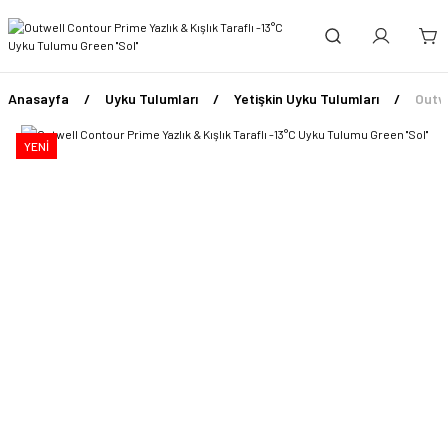
Anasayfa
Uyku Tulumları
Yetişkin Uyku Tulumları
Outwe
YENİ