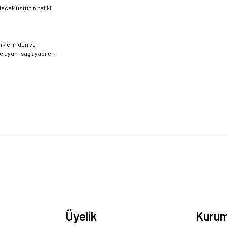
ecek üstün nitelikli
iklerinden ve
ere uyum sağlayabilen
Üyelik
Kurum