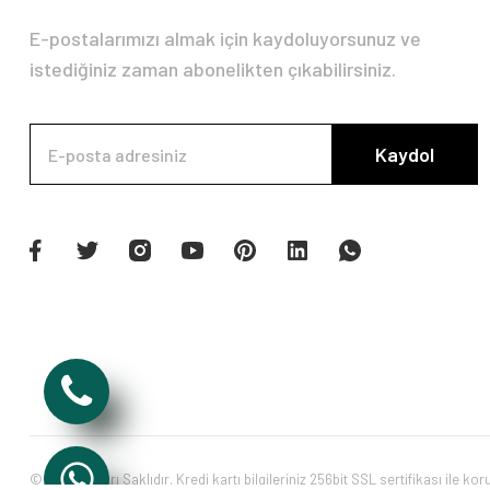
E-postalarımızı almak için kaydoluyorsunuz ve
istediğiniz zaman abonelikten çıkabilirsiniz.
Kaydol
© Tüm Hakları Saklıdır. Kredi kartı bilgileriniz 256bit SSL sertifikası ile ko