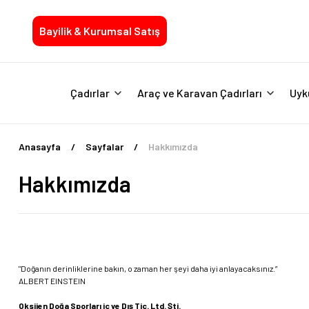
Bayilik & Kurumsal Satış
Çadırlar
Araç ve Karavan Çadırları
Uyk
Anasayfa
Sayfalar
Hakkımızda
Hakkımızda
"Doğanın derinliklerine bakın, o zaman her şeyi daha iyi anlayacaksınız.”
ALBERT EINSTEIN
Oksijen Doğa Sporları iç ve Dış Tic. Ltd. Şti.