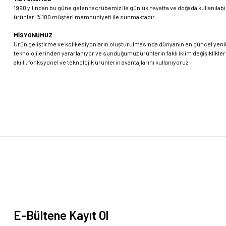
1990 yılından bu güne gelen tecrübemiz ile günlük hayatta ve doğada kullanılabil
ürünleri %100 müşteri memnuniyeti ile sunmaktadır.
MİSYONUMUZ
Ürün geliştirme ve kollkesiyonların oluşturulmasında dünyanın en güncel yenil
teknolojilerinden yararlanıyor ve sunduğumuz ürünlerin faklı iklim değişiklikl
akıllı, fonksyonel ve teknolojik ürünlerin avantajlarını kullanıyoruz.
E-Bültene Kayıt Ol