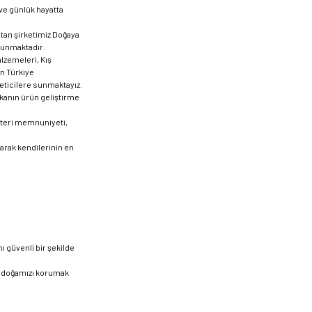
 ve günlük hayatta
atan şirketimiz Doğaya
 sunmaktadır.
lzemeleri, Kış
ın Türkiye
keticilere sunmaktayız.
kanın ürün geliştirme
şteri memnuniyeti,
arak kendilerinin en
ı güvenli bir şekilde
n doğamızı korumak