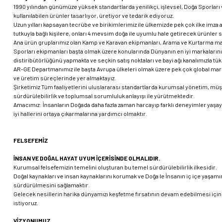
1990 yılından günümüze yüksek standartlarda yenilikçi, işlevsel, Doğa Sporları
kullanılabilen ürünler tasarlıyor, üretiyor ve tedarik ediyoruz.
Uzun yılları kapsayan tecrübe ve birikimlerimiz ile ülkemizde pek çok ilke imza 
tutkuyla bağlı kişilere, onları 4 mevsim doğa ile uyumlu hale getirecek ürünler
Ana ürün gruplarımız olan Kamp ve Karavan ekipmanları, Arama ve Kurtarma ma
Sporları ekipmanları başta olmak üzere konularında Dünyanın en iyi markaların
distiribütörlüğünü yapmakta ve seçkin satış noktaları ve bayi ağı kanalımızla tü
AR-GE Departmanımız ile başta Avrupa ülkeleri olmak üzere pek çok global mar
ve üretim süreçlerinde yer almaktayız.
Şirketimiz Tüm faaliyetlerini uluslararası standartlarda kurumsal yönetim, mü
sürdürülebilirlik ve toplumsal sorumluluk anlayışı ile yürütmektedir.
Amacımız: İnsanların Doğada daha fazla zaman harcayıp farklı deneyimler yaşay
iyi hallerini ortaya çıkarmalarına yardımcı olmaktır.
FELSEFEMİZ
İNSAN VE DOĞAL HAYAT UYUM İÇERİSİNDE OLMALIDIR.
Kurumsal felsefemizin temelini oluşturan bu temel sürdürülebilirlik ilkesidir.
Doğal kaynakları ve insan kaynaklarını korumak ve Doğa le İnsanın iç içe yaşamın
sürdürülmesini sağlamaktır.
Gelecek nesillerin harika dünyamızı keşfetme fırsatının devam edebilmesi içi
istiyoruz.
VİZYONUMUZ