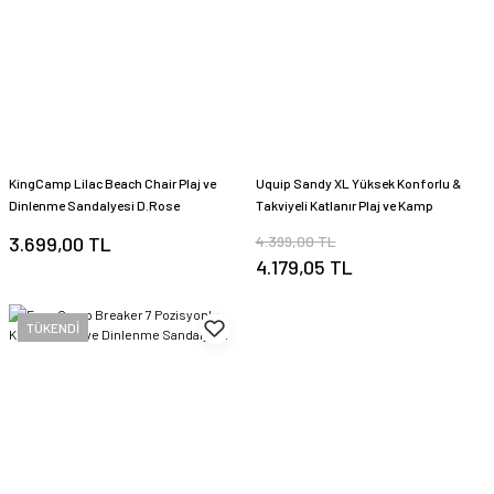
KingCamp Lilac Beach Chair Plaj ve
Uquip Sandy XL Yüksek Konforlu &
Dinlenme Sandalyesi D.Rose
Takviyeli Katlanır Plaj ve Kamp
Sandalyesi Red
3.699,00 TL
4.399,00 TL
4.179,05 TL
TÜKENDİ