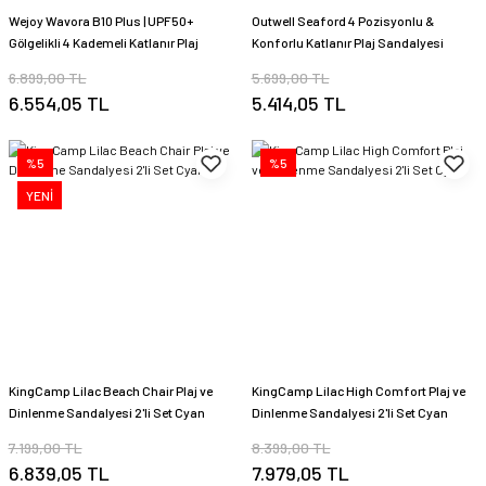
Wejoy Wavora B10 Plus | UPF50+
Outwell Seaford 4 Pozisyonlu &
Gölgelikli 4 Kademeli Katlanır Plaj
Konforlu Katlanır Plaj Sandalyesi
Sandalyesi Blue
Sunburst
6.899,00 TL
5.699,00 TL
6.554,05 TL
5.414,05 TL
%5
%5
YENİ
KingCamp Lilac Beach Chair Plaj ve
KingCamp Lilac High Comfort Plaj ve
Dinlenme Sandalyesi 2'li Set Cyan
Dinlenme Sandalyesi 2'li Set Cyan
7.199,00 TL
8.399,00 TL
6.839,05 TL
7.979,05 TL