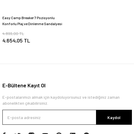
Easy Camp Breaker 7 Pozisyonlu
Konforlu Plaj ve Dinlenme Sandalyesi
4.899,00 TL
4.654,05 TL
E-Bültene Kayıt Ol
E-postalarımızı almak için kaydoluyorsunuz ve istediğiniz zaman
abonelikten çıkabilirsiniz.
Kaydol