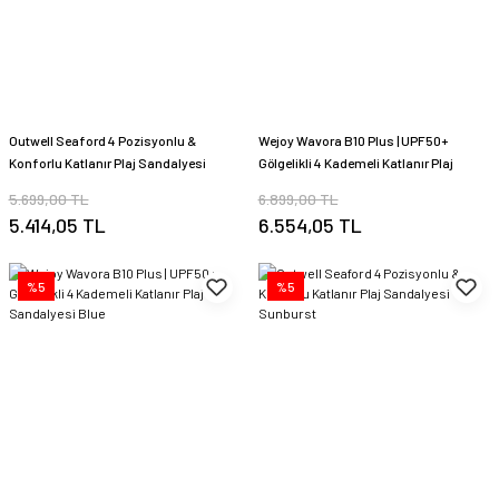
Outwell Seaford 4 Pozisyonlu &
Wejoy Wavora B10 Plus | UPF50+
Konforlu Katlanır Plaj Sandalyesi
Gölgelikli 4 Kademeli Katlanır Plaj
O.Blue
Sandalyesi Cyan
5.699,00 TL
6.899,00 TL
5.414,05 TL
6.554,05 TL
%5
%5