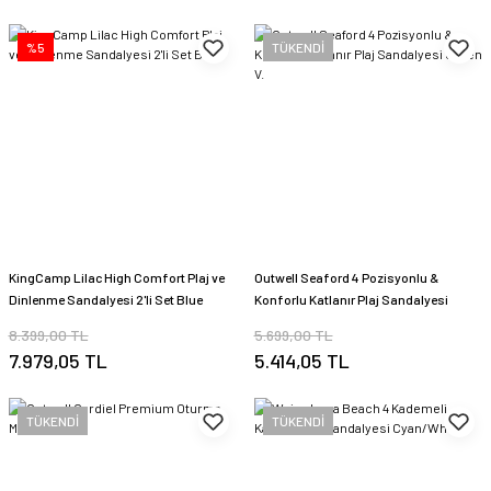
%5
TÜKENDİ
KingCamp Lilac High Comfort Plaj ve
Outwell Seaford 4 Pozisyonlu &
Dinlenme Sandalyesi 2'li Set Blue
Konforlu Katlanır Plaj Sandalyesi
Green V.
8.399,00 TL
5.699,00 TL
7.979,05 TL
5.414,05 TL
TÜKENDİ
TÜKENDİ