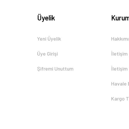
Üyelik
Kurum
Gönder
Yeni Üyelik
Hakkım
Üye Girişi
İletişim
Şifremi Unuttum
İletişim
Havale 
Kargo T