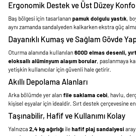
Ergonomik Destek ve Üst Düzey Konfo
Baş bölgesi için tasarlanan
pamuk dolgulu yastık
, bo
aynı zamanda sandalyeden kalkarken ekstra güç almanı
Dayanıklı Kumaş ve Sağlam Gövde Yap
Oturma alanında kullanılan
600D elmas desenli, yır
eloksallı alüminyum alaşım borular
, paslanmaya kar
yetişkin kullanıcılar için güvenli hale getirir.
Akıllı Depolama Alanları
Arka bölümde yer alan
file saklama cebi
, havlu, der
kişisel eşyalar için idealdir. Sırt destek çerçevesine e
Taşınabilir, Hafif ve Kullanımı Kolay
Yalnızca
2,4 kg ağırlığı
ile
hafif plaj sandalyesi
aray