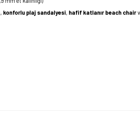
 mm et kalınlığı)
i,
konforlu plaj sandalyesi
,
hafif katlanır beach chair
rsiz gördüğünüz noktaları öneri formunu kullanarak tarafımıza iletebilirsiniz.
Bu ürüne ilk yorumu siz yapın!
Yorum Yaz