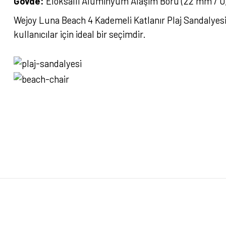
Gövde:
Eloksallı Alüminyum Alaşım Boru (22 mm / 0,9
Wejoy Luna Beach 4 Kademeli Katlanır Plaj Sandalyes
kullanıcılar için ideal bir seçimdir.
Bu ürünün fiyat bilgisi, resim, ürün açıklamalarında ve diğer konularda yete
Görüş ve önerileriniz için teşekkür ederiz.
Ürün resmi kalitesiz, bozuk veya görüntülenemiyor.
Ürün açıklamasında eksik bilgiler bulunuyor.
Ürün bilgilerinde hatalar bulunuyor.
Ürün fiyatı diğer sitelerden daha pahalı.
Bu ürüne benzer farklı alternatifler olmalı.