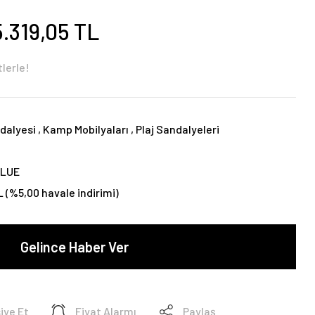
5.319,05 TL
lerle!
dalyesi
,
Kamp Mobilyaları
,
Plaj Sandalyeleri
BLUE
L (%5,00 havale indirimi)
Gelince Haber Ver
iye Et
Fiyat Alarmı
Paylaş