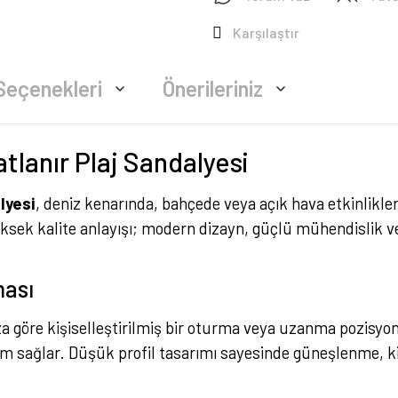
Karşılaştır
Seçenekleri
Önerileriniz
lanır Plaj Sandalyesi
lyesi
, deniz kenarında, bahçede veya açık hava etkinlikle
sek kalite anlayışı; modern dizayn, güçlü mühendislik v
ması
za göre kişiselleştirilmiş bir oturma veya uzanma pozisyo
neyim sağlar. Düşük profil tasarımı sayesinde güneşlenme