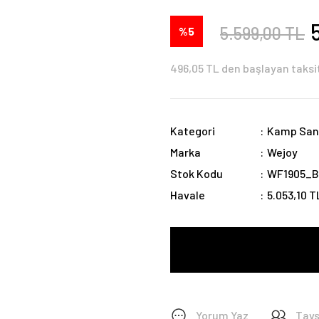
5.599,00 TL
%5
496,05 TL den başlayan taksit
Kategori
Kamp San
Marka
Wejoy
Stok Kodu
WF1905_
Havale
5.053,10 T
Yorum Yaz
Tavs