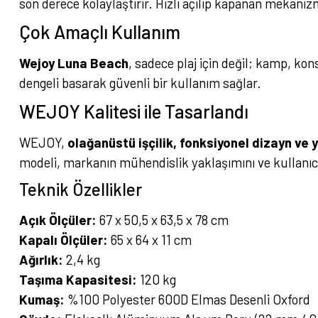
son derece kolaylaştırır. Hızlı açılıp kapanan mekan
Çok Amaçlı Kullanım
Wejoy Luna Beach
, sadece plaj için değil; kamp, kon
dengeli basarak güvenli bir kullanım sağlar.
WEJOY Kalitesi ile Tasarlandı
WEJOY,
olağanüstü işçilik, fonksiyonel dizayn ve 
modeli, markanın mühendislik yaklaşımını ve kullanıcı
Teknik Özellikler
Açık Ölçüler:
67 x 50,5 x 63,5 x 78 cm
Kapalı Ölçüler:
65 x 64 x 11 cm
Ağırlık:
2,4 kg
Taşıma Kapasitesi:
120 kg
Kumaş:
%100 Polyester 600D Elmas Desenli Oxford