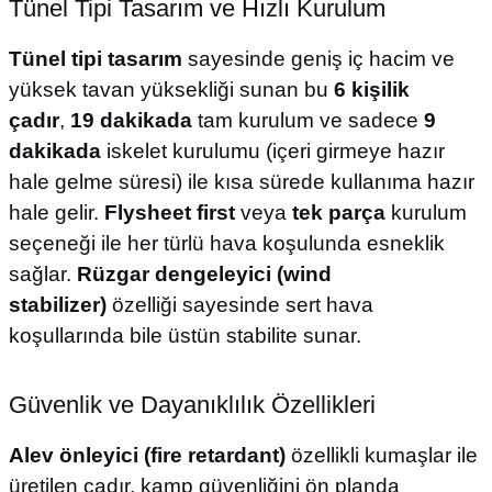
Tünel Tipi Tasarım ve Hızlı Kurulum
Tünel tipi tasarım
sayesinde geniş iç hacim ve
yüksek tavan yüksekliği sunan bu
6 kişilik
çadır
,
19 dakikada
tam kurulum ve sadece
9
dakikada
iskelet kurulumu (içeri girmeye hazır
hale gelme süresi) ile kısa sürede kullanıma hazır
hale gelir.
Flysheet first
veya
tek parça
kurulum
seçeneği ile her türlü hava koşulunda esneklik
sağlar.
Rüzgar dengeleyici (wind
stabilizer)
özelliği sayesinde sert hava
koşullarında bile üstün stabilite sunar.
Güvenlik ve Dayanıklılık Özellikleri
Alev önleyici (fire retardant)
özellikli kumaşlar ile
üretilen çadır, kamp güvenliğini ön planda