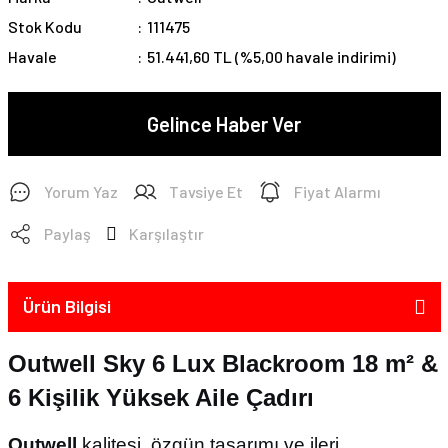
Stok Kodu
111475
Havale
51.441,60 TL (%5,00 havale indirimi)
Gelince Haber Ver
Yorum Yaz
Tavsiye Et
Fiyat Alarmı
Paylaş
Karşılaştır
Ürün Bilgisi
Outwell Sky 6 Lux Blackroom 18 m² &
6 Kişilik Yüksek Aile Çadırı
Outwell
kalitesi, özgün tasarımı ve ileri