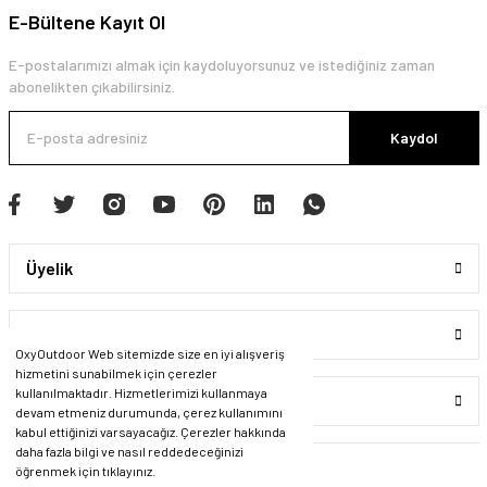
E-Bültene Kayıt Ol
E-postalarımızı almak için kaydoluyorsunuz ve istediğiniz zaman
abonelikten çıkabilirsiniz.
Kaydol
Üyelik
Kurumsal
OxyOutdoor Web sitemizde size en iyi alışveriş
hizmetini sunabilmek için çerezler
kullanılmaktadır. Hizmetlerimizi kullanmaya
Alışveriş
devam etmeniz durumunda, çerez kullanımını
kabul ettiğinizi varsayacağız. Çerezler hakkında
daha fazla bilgi ve nasıl reddedeceğinizi
öğrenmek için tıklayınız.