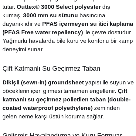
tutar.
Outtex® 3000 Select polyester
dış
kumaş,
3000 mm su sütunu
basıncına
dayanıklıdır ve
PFAS içermeyen su itici kaplama
(PFAS Free water repellency)
ile çevre dostudur.
Yağmurlu havalarda bile kuru ve konforlu bir kamp
deneyimi sunar.
Çift Katmanlı Su Geçirmez Taban
Dikişli (sewn-in) groundsheet
yapısı ile suyun ve
böceklerin içeri girmesi tamamen engellenir.
Çift
katmanlı su geçirmez polietilen taban (double-
coated waterproof polyethylene)
zeminden
gelen neme karşı üstün koruma sağlar.
Gelişmiş Havalandırma ve Kuru Fermuar