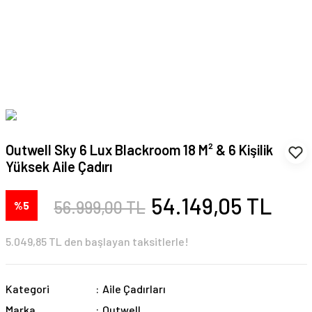
Outwell Sky 6 Lux Blackroom 18 M² & 6 Kişilik
Yüksek Aile Çadırı
54.149,05 TL
56.999,00 TL
%5
5.049,85 TL den başlayan taksitlerle!
Kategori
Aile Çadırları
Marka
Outwell