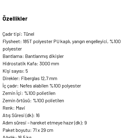
Özellikler
Çadır tipi: Tünel
Flysheet: 185T polyester PU kaplı, yangın engelleyici, %100
polyester
Bantlama: Bantlanmış dikişler
Hidrostatik Kafa: 3000 mm
Kişi sayısı: 5
Direkler: Fiberglas 12,7 mm
İç çadır: Nefes alabilen %100 polyester
Zemin İçi: %100 polietilen
Zemin örtüsü: %100 polietilen
Renk: Mavi
Atış Süresi (dk): 16
Adım süresi – hareket etmeye hazır (dk): 9
Paket boyutu: 71 x 29 cm
Ağırlık: 16,5 kg