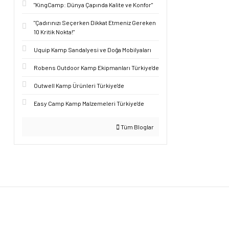
"KingCamp: Dünya Çapında Kalite ve Konfor"
"Çadırınızı Seçerken Dikkat Etmeniz Gereken
10 Kritik Nokta!"
Uquip Kamp Sandalyesi ve Doğa Mobilyaları
Robens Outdoor Kamp Ekipmanları Türkiye'de
Outwell Kamp Ürünleri Türkiye'de
Easy Camp Kamp Malzemeleri Türkiye'de
Tüm Bloglar