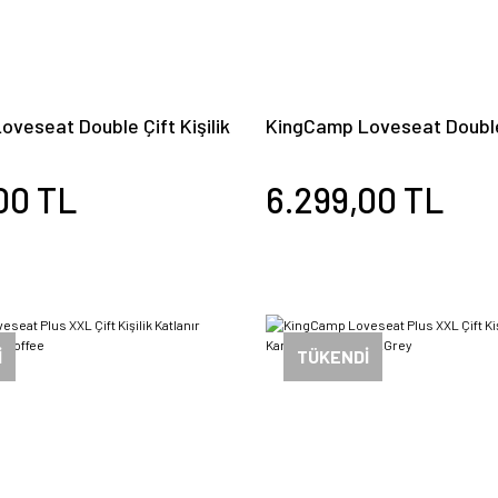
veseat Double Çift Kişilik
KingCamp Loveseat Double 
amp Sandalyesi Coffee
Katlanır Kamp Sandalyesi 
00 TL
6.299,00 TL
İ
TÜKENDİ