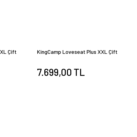
XL Çift
KingCamp Loveseat Plus XXL Çift
alyesi
Kişilik Katlanır Kamp Sandalyesi Black
7.699,00 TL