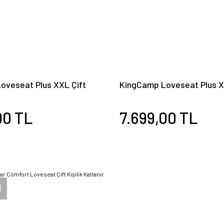
oveseat Plus XXL Çift
KingCamp Loveseat Plus X
lanır Kamp Sandalyesi
Kişilik Katlanır Kamp Sand
B.Grey
00 TL
7.699,00 TL
İ