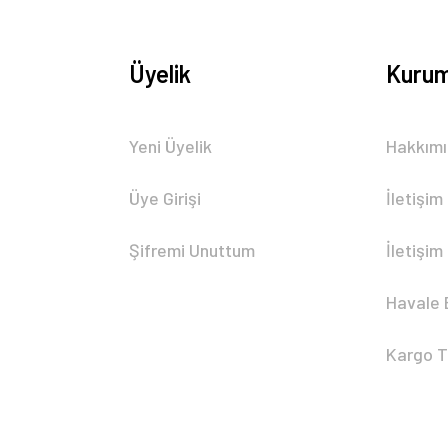
Üyelik
Kurum
Yeni Üyelik
Hakkım
Üye Girişi
İletişim
Şifremi Unuttum
İletişim
Havale 
Kargo T