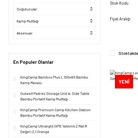
Stok Kodu
Soğutucular
Fiyat Aralığı
Kamp Mutfağı
Aksesuar
Stoktakil
En Populer Olanlar
KingCamp Bamboo Plus L 100x65 Bambu
YENİ
Kamp Masası
Outwell Padres Storage Unit w. Side Table
Bambu Portatif Kamp Mutfağı
KingCamp Premium Camp Kitchen Station
Bambu Portatif Kamp Mutfağı
KingCamp Ultralight IXPE Yalıtımlı Z Mat R
Değeri 2,1 Orange