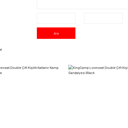
Ara
er