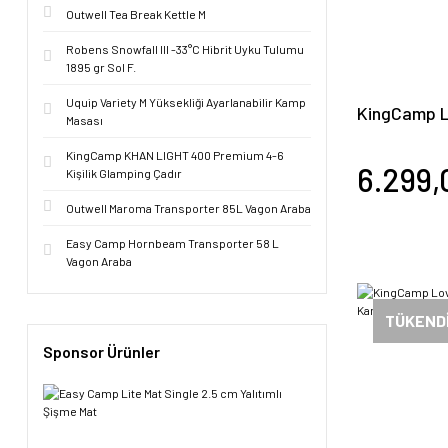
Outwell Tea Break Kettle M
Robens Snowfall III -33°C Hibrit Uyku Tulumu
1895 gr Sol F.
Uquip Variety M Yüksekliği Ayarlanabilir Kamp
KingCamp Lo
Masası
Katlanır K
KingCamp KHAN LIGHT 400 Premium 4-6
6.299,
Kişilik Glamping Çadır
Outwell Maroma Transporter 85L Vagon Araba
Easy Camp Hornbeam Transporter 58 L
Vagon Araba
TÜKEND
Sponsor Ürünler