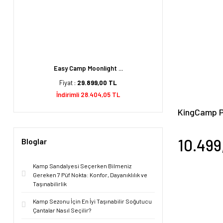
Easy Camp Moonlight ...
Fiyat :
29.899,00 TL
İndirimli 28.404,05 TL
KingCamp P
Çift Kişili
10.499
Bloglar
Kamp Sandalyesi Seçerken Bilmeniz
Gereken 7 Püf Nokta: Konfor, Dayanıklılık ve
Taşınabilirlik
Kamp Sezonu İçin En İyi Taşınabilir Soğutucu
Çantalar Nasıl Seçilir?