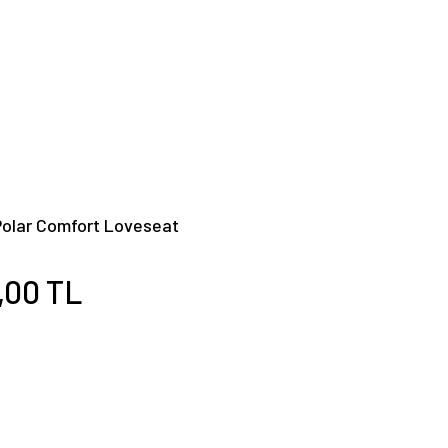
olar Comfort Loveseat
k Katlanır Kamp Sandalyesi
,00 TL