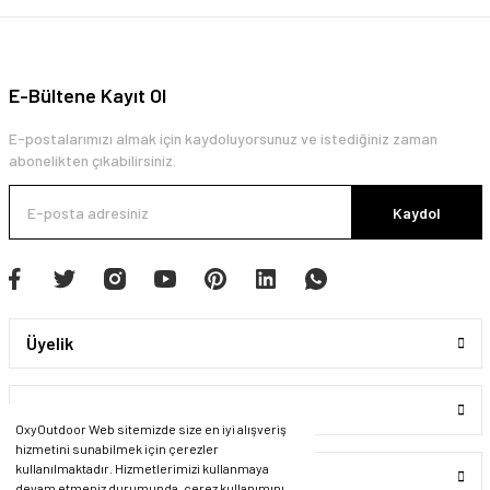
E-Bültene Kayıt Ol
E-postalarımızı almak için kaydoluyorsunuz ve istediğiniz zaman
abonelikten çıkabilirsiniz.
Kaydol
Üyelik
Kurumsal
OxyOutdoor Web sitemizde size en iyi alışveriş
hizmetini sunabilmek için çerezler
kullanılmaktadır. Hizmetlerimizi kullanmaya
Alışveriş
devam etmeniz durumunda, çerez kullanımını