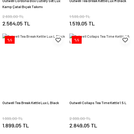
Outwell Cordona Box Cutlery Set Lux
Outwell Tea Break Kettle Lux M Black
Kamp Çatal Bıçak Takımı
2.699,00 TL
1.599,00 TL
2.564,05 TL
1.519,05 TL
%5
%5
Outwell Tea Break Kettle Lux L Black
Outwell Collaps Tea Time Kettle 1.5 L
1.999,00 TL
2.999,00 TL
1.899,05 TL
2.849,05 TL