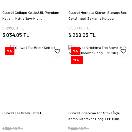
Outwell Collaps Kettle 2.5L Premium
Outwell Hornsea Kitchen Storage Box
Katlanır Kettle Navy Night
Çok Amaçlı Saklama Kutusu
5.299,00 TL
6.599,00 TL
5.034,05 TL
6.269,05 TL
%5
%5
YENİ
Outwell Tea Break Kettle L
Outwell Kirishima Trio Stove Üçlü
Kamp & Karavan Ocağı LPG Çıkışlı
1.399,00 TL
7.999,00 TL