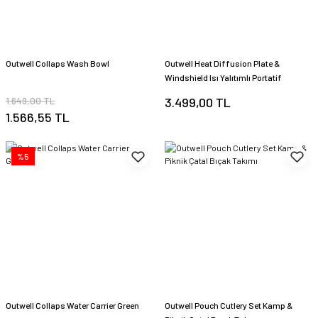
Outwell Collaps Wash Bowl
Outwell Heat Diffusion Plate &
Windshield Isı Yalıtımlı Portatif
Rüzgarlık
1.649,00 TL
3.499,00 TL
1.566,55 TL
%5
Outwell Collaps Water Carrier Green
Outwell Pouch Cutlery Set Kamp &