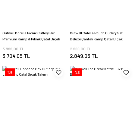
Outwell Morella Picnic Cutlery Set
Outwell Calella Pouch Cutlery Set
Premium Kamp & Piknik Çatal Bıçak
Deluxe Çantalı Kamp Çatal Bıçak
Takımı
Takımı
3.899,00 TL
2.999,00 TL
3.704,05 TL
2.849,05 TL
%5
%5