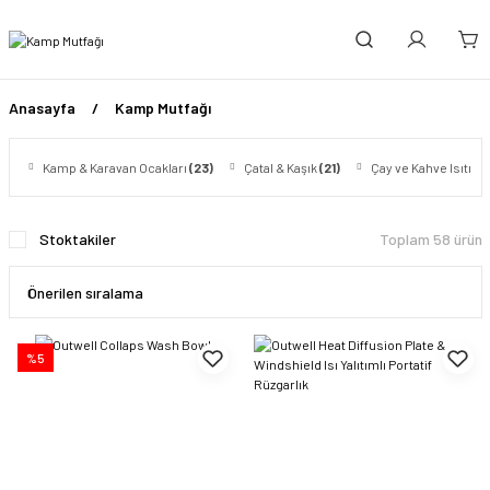
Anasayfa
Kamp Mutfağı
Kamp & Karavan Ocakları
(23)
Çatal & Kaşık
(21)
Çay ve Kahve Isıtıcıl
Stoktakiler
Toplam 58 ürün
%5