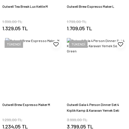
Outwell Tea Break Lux Kettle M
Outwell Brew Espresso Maker L
1.399,00 TL
1.799,00 TL
1.329,05 TL
1.709,05 TL
TÜKENDİ
TÜKENDİ
Outwell Brew Espresso Maker M
Outwell Gala 4 Person Dinner Set 4
Kişilik Kamp & Karavan Yemek Seti
Green
1.299,00 TL
3.999,00 TL
1.234,05 TL
3.799,05 TL