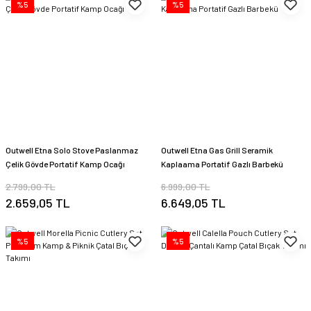
%5
%5
Outwell Etna Solo Stove Paslanmaz
Outwell Etna Gas Grill Seramik
Çelik Gövde Portatif Kamp Ocağı
Kaplaama Portatif Gazlı Barbekü
2.799,00 TL
6.999,00 TL
2.659,05 TL
6.649,05 TL
%5
%5