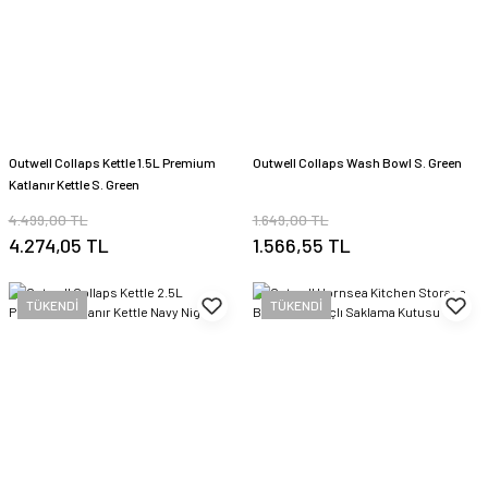
Outwell Collaps Kettle 1.5L Premium
Outwell Collaps Wash Bowl S. Green
Katlanır Kettle S. Green
4.499,00 TL
1.649,00 TL
4.274,05 TL
1.566,55 TL
TÜKENDİ
TÜKENDİ