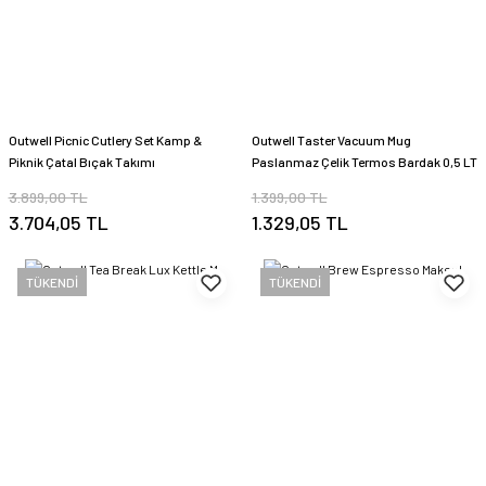
Outwell Picnic Cutlery Set Kamp &
Outwell Taster Vacuum Mug
Piknik Çatal Bıçak Takımı
Paslanmaz Çelik Termos Bardak 0,5 LT
3.899,00 TL
1.399,00 TL
3.704,05 TL
1.329,05 TL
TÜKENDİ
TÜKENDİ