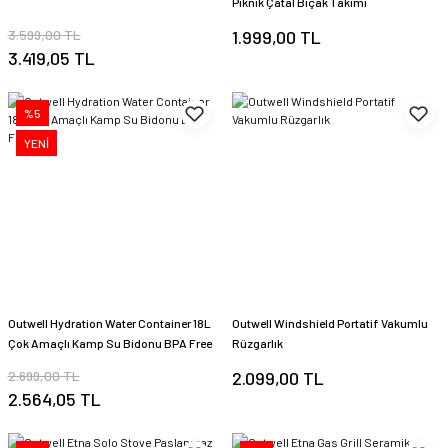
Piknik Çatal Bıçak Takımı
3.599,00 TL
1.999,00 TL
3.419,05 TL
%5
YENİ
Outwell Hydration Water Container 18L
Outwell Windshield Portatif Vakumlu
Çok Amaçlı Kamp Su Bidonu BPA Free
Rüzgarlık
2.699,00 TL
2.099,00 TL
2.564,05 TL