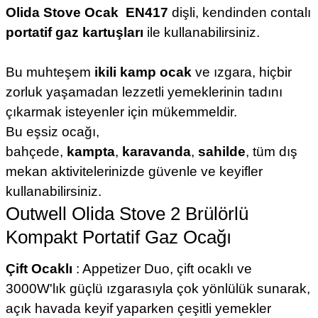
Olida Stove Ocak
EN417
dişli, kendinden contalı
portatif gaz kartuşları
ile kullanabilirsiniz.
Bu muhteşem
ikili kamp ocak
ve ızgara, hiçbir
zorluk yaşamadan lezzetli yemeklerinin tadını
çıkarmak isteyenler için mükemmeldir.
Bu eşsiz ocağı,
bahçede,
kampta
,
karavanda
,
sahilde
, tüm dış
mekan aktivitelerinizde güvenle ve keyifler
kullanabilirsiniz.
Outwell Olida Stove 2 Brülörlü
Kompakt Portatif Gaz Ocağı
Çift Ocaklı
: Appetizer Duo, çift ocaklı ve
3000W'lık güçlü ızgarasıyla çok yönlülük sunarak,
açık havada keyif yaparken çeşitli yemekler