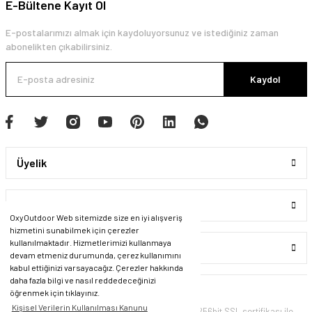
E-Bültene Kayıt Ol
E-postalarımızı almak için kaydoluyorsunuz ve istediğiniz zaman
abonelikten çıkabilirsiniz.
Kaydol
Üyelik
Kurumsal
OxyOutdoor Web sitemizde size en iyi alışveriş
hizmetini sunabilmek için çerezler
kullanılmaktadır. Hizmetlerimizi kullanmaya
Alışveriş
devam etmeniz durumunda, çerez kullanımını
kabul ettiğinizi varsayacağız. Çerezler hakkında
daha fazla bilgi ve nasıl reddedeceğinizi
öğrenmek için tıklayınız.
Kişisel Verilerin Kullanılması Kanunu
© Tüm Hakları Saklıdır. Kredi kartı bilgileriniz 256bit SSL sertifikası ile