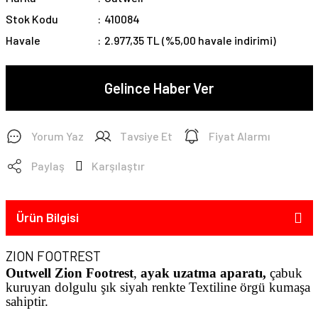
Stok Kodu
410084
Havale
2.977,35 TL (%5,00 havale indirimi)
Gelince Haber Ver
Yorum Yaz
Tavsiye Et
Fiyat Alarmı
Paylaş
Karşılaştır
Ürün Bilgisi
ZION FOOTREST
Outwell Zion Footrest
,
ayak uzatma aparatı,
çabuk
kuruyan dolgulu şık siyah renkte Textiline örgü kumaşa
sahiptir.