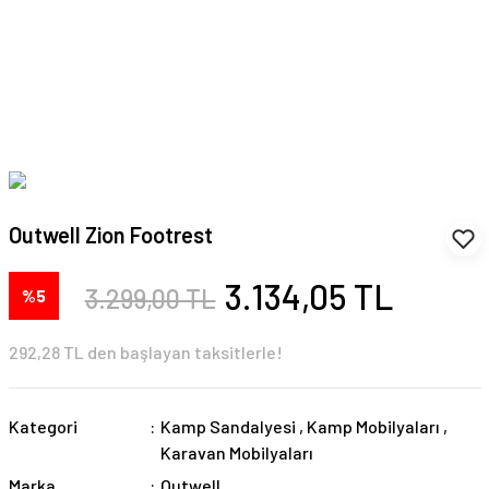
Outwell Zion Footrest
3.134,05 TL
3.299,00 TL
%5
292,28 TL den başlayan taksitlerle!
Kategori
Kamp Sandalyesi
,
Kamp Mobilyaları
,
Karavan Mobilyaları
Marka
Outwell