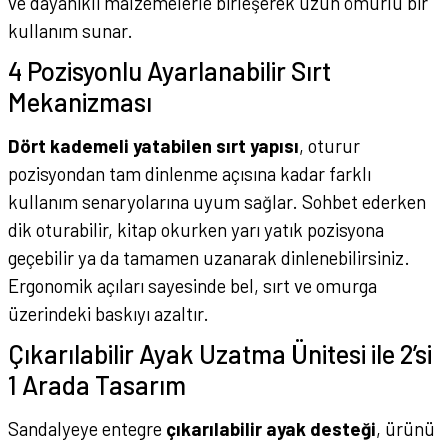
ve dayanıklı malzemelerle birleşerek uzun ömürlü bir
kullanım sunar.
4 Pozisyonlu Ayarlanabilir Sırt
Mekanizması
Dört kademeli yatabilen sırt yapısı
, oturur
pozisyondan tam dinlenme açısına kadar farklı
kullanım senaryolarına uyum sağlar. Sohbet ederken
dik oturabilir, kitap okurken yarı yatık pozisyona
geçebilir ya da tamamen uzanarak dinlenebilirsiniz.
Ergonomik açıları sayesinde bel, sırt ve omurga
üzerindeki baskıyı azaltır.
Çıkarılabilir Ayak Uzatma Ünitesi ile 2’si
1 Arada Tasarım
Sandalyeye entegre
çıkarılabilir ayak desteği
, ürünü