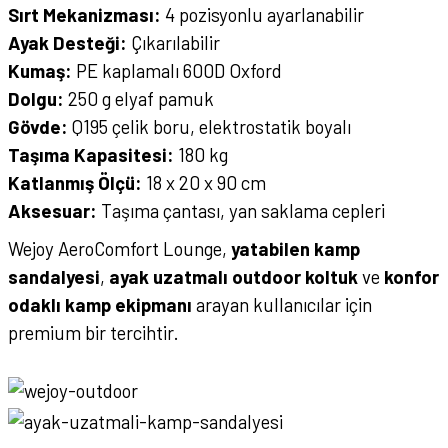
Sırt Mekanizması:
4 pozisyonlu ayarlanabilir
Ayak Desteği:
Çıkarılabilir
Kumaş:
PE kaplamalı 600D Oxford
Dolgu:
250 g elyaf pamuk
Gövde:
Q195 çelik boru, elektrostatik boyalı
Taşıma Kapasitesi:
180 kg
Katlanmış Ölçü:
18 x 20 x 90 cm
Aksesuar:
Taşıma çantası, yan saklama cepleri
Wejoy AeroComfort Lounge,
yatabilen kamp
sandalyesi
,
ayak uzatmalı outdoor koltuk
ve
konfor
odaklı kamp ekipmanı
arayan kullanıcılar için
premium bir tercihtir.