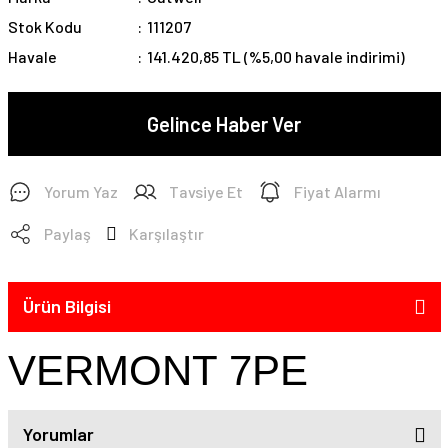
Stok Kodu
111207
Havale
141.420,85 TL (%5,00 havale indirimi)
Gelince Haber Ver
Yorum Yaz
Tavsiye Et
Fiyat Alarmı
Paylaş
Karşılaştır
Ürün Bilgisi
VERMONT 7PE
Yorumlar