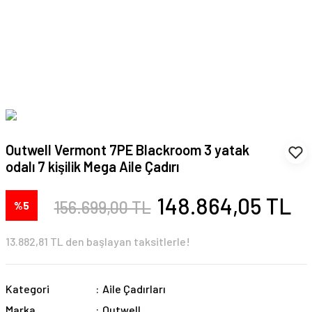
Outwell Vermont 7PE Blackroom 3 yatak
odalı 7 kişilik Mega Aile Çadırı
148.864,05 TL
156.699,00 TL
%5
13.882,81 TL den başlayan taksitlerle!
Kategori
Aile Çadırları
Marka
Outwell