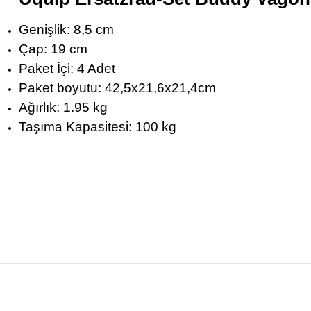
Genişlik:
8,5 cm
Çap:
 19
cm
Paket İçi:
 4 Adet
Paket boyutu:
 42,5
x21,6x21,4cm
Ağırlık:
1.95 kg
Taşıma Kapasitesi:
100 kg
Bu ürünün fiyat bilgisi, resim, ürün açıklamalarında ve diğer konularda yete
Görüş ve önerileriniz için teşekkür ederiz.
Ürün resmi kalitesiz, bozuk veya görüntülenemiyor.
Ürün açıklamasında eksik bilgiler bulunuyor.
Ürün bilgilerinde hatalar bulunuyor.
Ürün fiyatı diğer sitelerden daha pahalı.
Bu ürüne benzer farklı alternatifler olmalı.