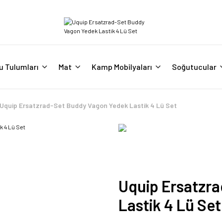
u Tulumları
Mat
Kamp Mobilyaları
Soğutucular
Uquip Ersatzrad-Set Buddy Vagon Yedek Lastik 4 Lü Set
Uquip Ersatzr
Lastik 4 Lü Set