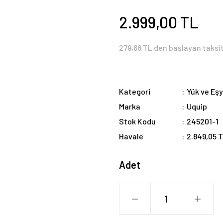
2.999,00 TL
279,68 TL den başlayan taksit
Kategori
Yük ve Eşy
Marka
Uquip
Stok Kodu
245201-1
Havale
2.849,05 T
Adet