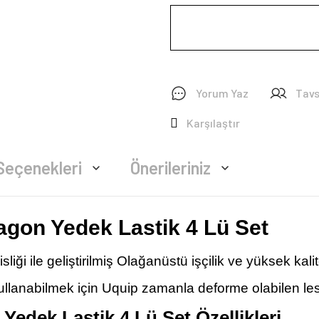
Yorum Yaz
Tavs
Karşılaştır
Seçenekleri
Önerileriniz
agon Yedek Lastik 4 Lü Set
ği ile geliştirilmiş Olağanüstü işçilik ve yüksek kalite
lanabilmek için Uquip zamanla deforme olabilen lesti
edek Lastik 4 Lü Set Özellikleri