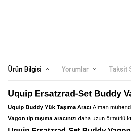
Ürün Bilgisi
Yorumlar
Taksit 
Uquip Ersatzrad-Set Buddy V
Uquip Buddy Yük Taşıma Aracı
Alman mühendisli
Vagon tip taşıma aracınızı
daha uzun örmürlü kul
Uquip Ersatzrad-Set Buddy Vagon Y