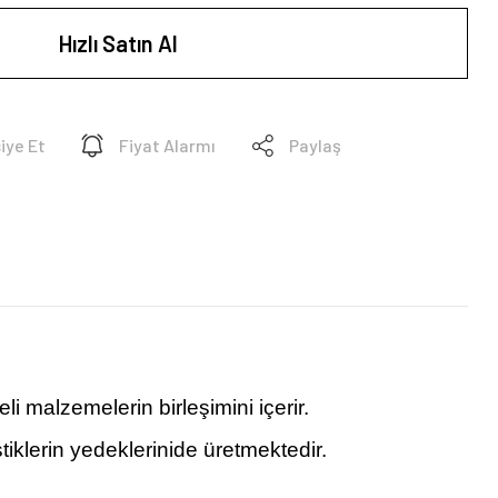
Hızlı Satın Al
iye Et
Fiyat Alarmı
Paylaş
li malzemelerin birleşimini içerir.
klerin yedeklerinide üretmektedir.