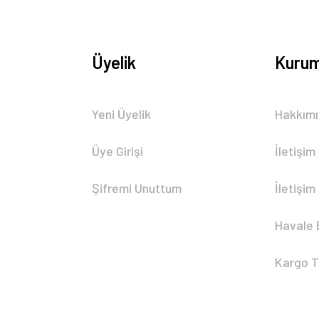
Üyelik
Kurum
Gönder
Yeni Üyelik
Hakkım
Üye Girişi
İletişim
Şifremi Unuttum
İletişim
Havale 
Kargo T