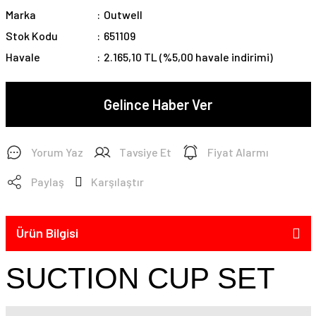
Marka
Outwell
Stok Kodu
651109
Havale
2.165,10 TL (%5,00 havale indirimi)
Gelince Haber Ver
Yorum Yaz
Tavsiye Et
Fiyat Alarmı
Paylaş
Karşılaştır
Ürün Bilgisi
SUCTION CUP SET