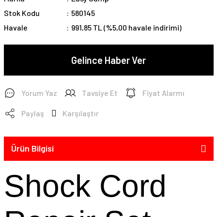
Stok Kodu
580145
Havale
991,85 TL (%5,00 havale indirimi)
Gelince Haber Ver
Yorum Yaz
Tavsiye Et
Fiyat Alarmı
Paylaş
Karşılaştır
Ürün Bilgisi
Shock Cord