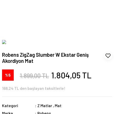
Robens ZigZag Slumber W Ekstar Geniş
Akordiyon Mat
1.804,05 TL
1.899,00 TL
%5
168,24 TL den başlayan taksitlerle!
Kategori
Z Matlar
,
Mat
Marka
Robens