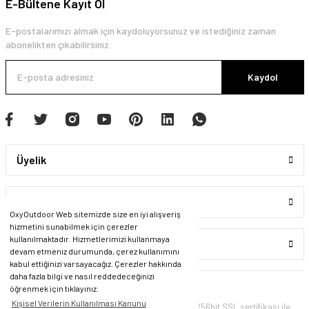
E-Bültene Kayıt Ol
E-postalarımızı almak için kaydoluyorsunuz ve istediğiniz zaman
abonelikten çıkabilirsiniz.
Kaydol
Üyelik
Kurumsal
OxyOutdoor Web sitemizde size en iyi alışveriş
hizmetini sunabilmek için çerezler
kullanılmaktadır. Hizmetlerimizi kullanmaya
Alışveriş
devam etmeniz durumunda, çerez kullanımını
kabul ettiğinizi varsayacağız. Çerezler hakkında
daha fazla bilgi ve nasıl reddedeceğinizi
öğrenmek için tıklayınız.
Kişisel Verilerin Kullanılması Kanunu
© Tüm Hakları Saklıdır. Kredi kartı bilgileriniz 256bit SSL sertifikası ile