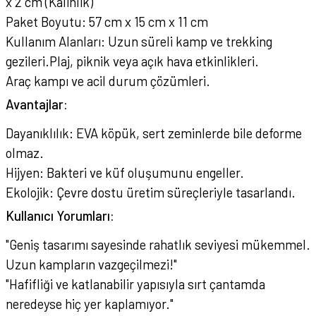
x 2 cm (Kalınlık)
Paket Boyutu: 57 cm x 15 cm x 11 cm
Kullanım Alanları:
Uzun süreli kamp ve trekking
gezileri.
Plaj, piknik veya açık hava etkinlikleri.
Araç kampı ve acil durum çözümleri.
Avantajlar:
Dayanıklılık: EVA köpük, sert zeminlerde bile deforme
olmaz.
Hijyen: Bakteri ve küf oluşumunu engeller.
Ekolojik: Çevre dostu üretim süreçleriyle tasarlandı.
Kullanıcı Yorumları:
"Geniş tasarımı sayesinde rahatlık seviyesi mükemmel.
Uzun kampların vazgeçilmezi!"
"Hafifliği ve katlanabilir yapısıyla sırt çantamda
neredeyse hiç yer kaplamıyor."