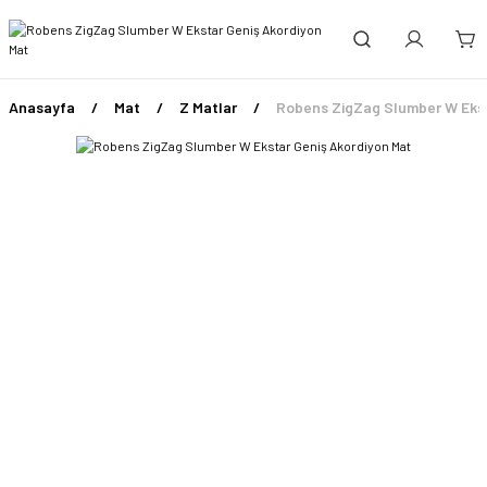
Anasayfa
Mat
Z Matlar
Robens ZigZag Slumber W Ekst