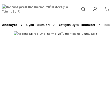
Anasayfa
Uyku Tulumları
Yetişkin Uyku Tulumları
Roben