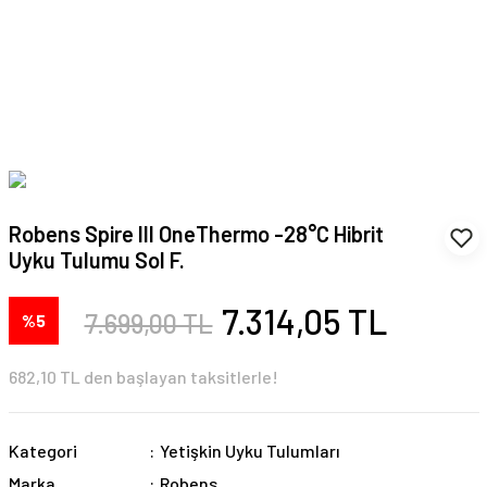
Robens Spire III OneThermo -28°C Hibrit
Uyku Tulumu Sol F.
7.314,05 TL
7.699,00 TL
%5
682,10 TL den başlayan taksitlerle!
Kategori
Yetişkin Uyku Tulumları
Marka
Robens