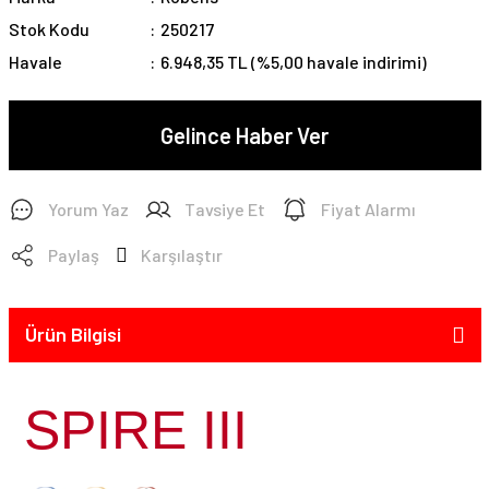
Stok Kodu
250217
Havale
6.948,35 TL (%5,00 havale indirimi)
Gelince Haber Ver
Yorum Yaz
Tavsiye Et
Fiyat Alarmı
Paylaş
Karşılaştır
Ürün Bilgisi
SPIRE III