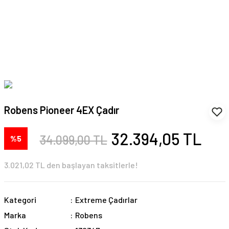
Robens Pioneer 4EX Çadır
32.394,05 TL
34.099,00 TL
%5
3.021,02 TL den başlayan taksitlerle!
Kategori
Extreme Çadırlar
Marka
Robens