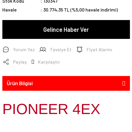
Stok Kodu
130347
Havale
30.774,35 TL (%5,00 havale indirimi)
Gelince Haber Ver
Yorum Yaz
Tavsiye Et
Fiyat Alarmı
Paylaş
Karşılaştır
Ürün Bilgisi
PIONEER 4EX