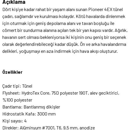
Açıklama
Dört kişiye kadar rahat bir yaşam alanı sunan Pioneer 4EX tünel
çadırı, sağlamdır ve kurulması kolaydır. Kötü havalarda dinlenmek
için oturmak için geniş depolama alanı ve tavan boşluğu ile
cömert bir sundurma alanına açılan tek bir yan kapısı vardır. Ağırlık,
havanın sert olması bekleniyorsa iki kişinin onu geniş bir seçenek
olarak değerlendirebileceği kadar düşük. Ön ve arka havalandırma
delikleri, yoğuşmayı en aza indirmek için hava akışı oluşturur.
Özellikler
Çadır tipi: Tünel
Flysheet: HydroTex Core, 75D polyester 190T, alev geciktirici,
%100 polyester
Bantlama: Bantlanmış dikişler
Hidrostatik Kafa: 3000 mm
Kişi sayısı: 4
Direkler: Alüminyum #7001, T6, 9,5 mm, anodize