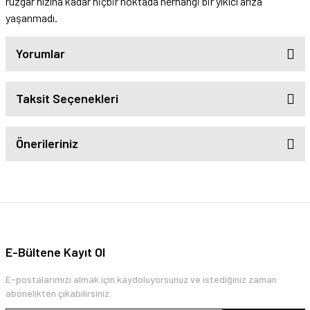
rüzgar hızına kadar hiçbir noktada herhangi bir yıkıcı arıza
yaşanmadı.
Yorumlar
Taksit Seçenekleri
Önerileriniz
E-Bültene Kayıt Ol
E-postalarımızı almak için kaydoluyorsunuz ve istediğiniz zaman
abonelikten çıkabilirsiniz.