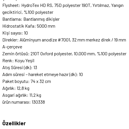
Flysheet: HydroTex HD RS, 75D polyester 190T, Yırtılmaz, Yangın
geciktirici, %100 polyester
Bantlama: Bantlanmış dikişler
Hidrostatik Kafa: 5000 mm
Kişi sayısı: 10
Direkler: Alüminyum anodize #7001, 32 mm merkez direk / 19 mm
A-çerçeve
Zemin örtüsü: 210T Oxford polyester, 10.000 mm, %100 polyester
Renk: Koyu Yeşil
Atış Süresi (dk): 13
Adım süresi – hareket etmeye hazır (dk): 10
Paket boyutu: 74 x 32 cm
Ağırlık: 12,8 kg
Asgari ağırlık: 11,2 kg
ürün numarası: 130338
Özellikler