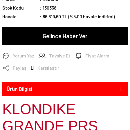
Stok Kodu
130338
Havale
86.819,60 TL (%5,00 havale indirimi)
Gelince Haber Ver
Yorum Yaz
Tavsiye Et
Fiyat Alarmı
Paylaş
Karşılaştır
Ürün Bilgisi
KLONDIKE
GRANDE PRS