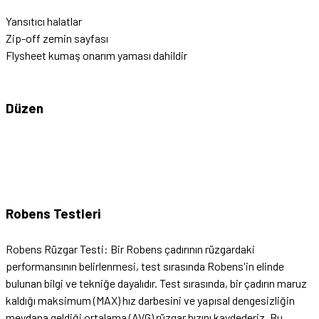
Yansıtıcı halatlar
Zip-off zemin sayfası
Flysheet kumaş onarım yaması dahildir
Düzen
Robens Testleri
Robens Rüzgar Testi: Bir Robens çadırının rüzgardaki
performansının belirlenmesi, test sırasında Robens'in elinde
bulunan bilgi ve tekniğe dayalıdır. Test sırasında, bir çadırın maruz
kaldığı maksimum (MAX) hız darbesini ve yapısal dengesizliğin
meydana geldiği ortalama (AVG) rüzgar hızını kaydederiz. Bu,