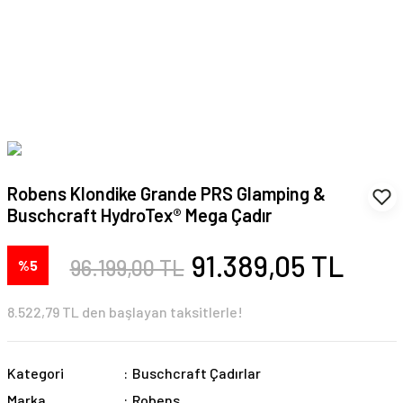
Robens Klondike Grande PRS Glamping &
Buschcraft HydroTex® Mega Çadır
91.389,05 TL
96.199,00 TL
%5
8.522,79 TL den başlayan taksitlerle!
Kategori
Buschcraft Çadırlar
Marka
Robens