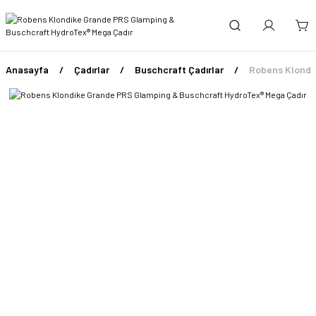
Anasayfa
Çadırlar
Buschcraft Çadırlar
Robens Klondi