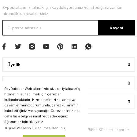
E-postalarımızı almak için kaydoluyorsunuz ve istediğiniz zaman
abonelikten çıkabilirsiniz.
Kaydol
Üyelik
Kurumsal
OxyOutdoor Web sitemizde size en iyi alışveriş
hizmetini sunabilmek için çerezler
kullanılmaktadır. Hizmetlerimizi kullanmaya
Alışveriş
devam etmeniz durumunda, çerez kullanımını
kabul ettiğinizi varsayacağız. Çerezler hakkında
daha fazla bilgi ve nasıl reddedeceğinizi
öğrenmek için tıklayınız.
Kişisel Verilerin Kullanılması Kanunu
© Tüm Hakları Saklıdır. Kredi kartı bilgileriniz 256bit SSL sertifikası ile
korunmaktadır.