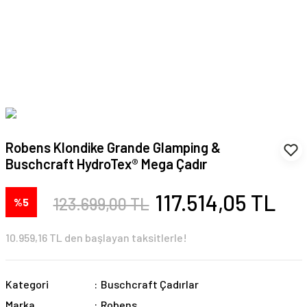
Robens Klondike Grande Glamping &
Buschcraft HydroTex® Mega Çadır
117.514,05 TL
123.699,00 TL
%5
10.959,16 TL den başlayan taksitlerle!
Kategori
Buschcraft Çadırlar
Marka
Robens