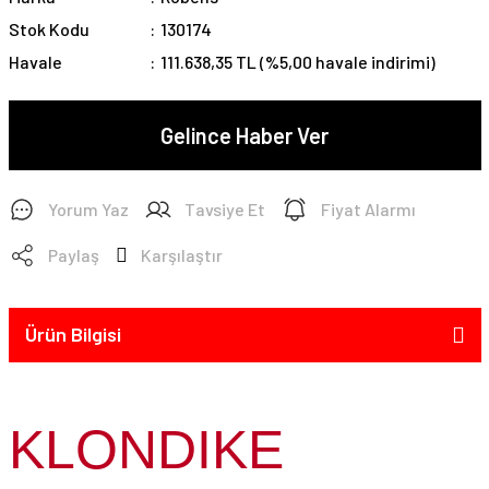
Stok Kodu
130174
Havale
111.638,35 TL (%5,00 havale indirimi)
Gelince Haber Ver
Yorum Yaz
Tavsiye Et
Fiyat Alarmı
Paylaş
Karşılaştır
Ürün Bilgisi
KLONDIKE