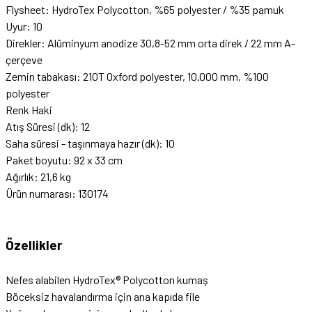
Flysheet: HydroTex Polycotton, %65 polyester / %35 pamuk
Uyur: 10
Direkler: Alüminyum anodize 30,8-52 mm orta direk / 22 mm A-
çerçeve
Zemin tabakası: 210T Oxford polyester, 10.000 mm, %100
polyester
Renk Haki
Atış Süresi (dk): 12
Saha süresi - taşınmaya hazır (dk): 10
Paket boyutu: 92 x 33 cm
Ağırlık: 21,6 kg
Ürün numarası: 130174
Özellikler
Nefes alabilen HydroTex® Polycotton kumaş
Böceksiz havalandırma için ana kapıda file