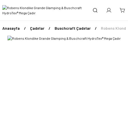
Anasayfa
Çadırlar
Buschcraft Çadırlar
Robens Klondi