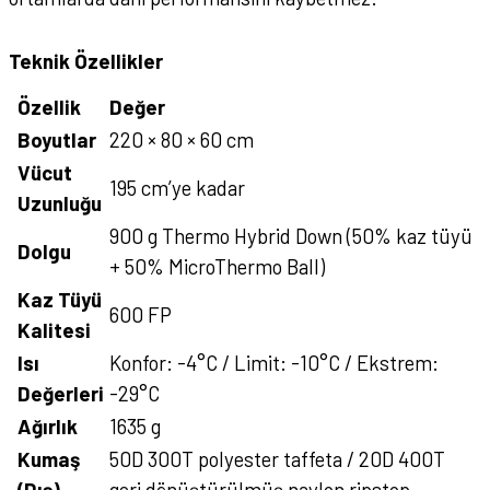
Teknik Özellikler
Özellik
Değer
Boyutlar
220 × 80 × 60 cm
Vücut
195 cm’ye kadar
Uzunluğu
900 g Thermo Hybrid Down (50% kaz tüyü
Dolgu
+ 50% MicroThermo Ball)
Kaz Tüyü
600 FP
Kalitesi
Isı
Konfor: -4°C / Limit: -10°C / Ekstrem:
Değerleri
-29°C
Ağırlık
1635 g
Kumaş
50D 300T polyester taffeta / 20D 400T
(Dış)
geri dönüştürülmüş naylon ripstop