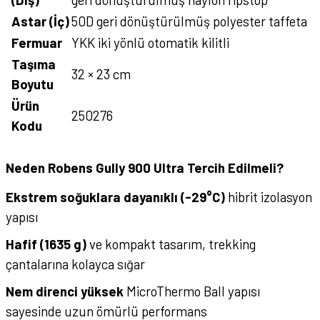
Astar (İç)
50D geri dönüştürülmüş polyester taffeta
Fermuar
YKK iki yönlü otomatik kilitli
Taşıma
32 × 23 cm
Boyutu
Ürün
250276
Kodu
Neden Robens Gully 900 Ultra Tercih Edilmeli?
Ekstrem soğuklara dayanıklı (-29°C)
hibrit izolasyon
yapısı
Hafif (1635 g)
ve kompakt tasarım, trekking
çantalarına kolayca sığar
Nem direnci yüksek
MicroThermo Ball yapısı
sayesinde uzun ömürlü performans