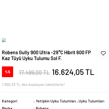
Robens Gully 900 Ultra -29°C Hibrit 600 FP
Kaz Tüyü Uyku Tulumu Sol F.
16.624,05 TL
17.499,00 TL
%5
1.550,33 TL den başlayan taksitlerle!
Kategori
Yetişkin Uyku Tulumları
,
Uyku Tulumları
Marka
Robens