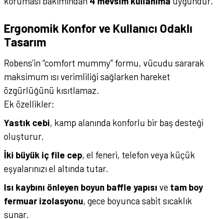
koruması bakımından
4 mevsim kullanıma
uygundur.
Ergonomik Konfor ve Kullanıcı Odaklı
Tasarım
Robens’in “comfort mummy” formu, vücudu sararak
maksimum ısı verimliliği sağlarken hareket
özgürlüğünü kısıtlamaz.
Ek özellikler:
Yastık cebi
, kamp alanında konforlu bir baş desteği
oluşturur.
İki büyük iç file cep
, el feneri, telefon veya küçük
eşyalarınızı el altında tutar.
Isı kaybını önleyen boyun baffle yapısı
ve
tam boy
fermuar izolasyonu
, gece boyunca sabit sıcaklık
sunar.