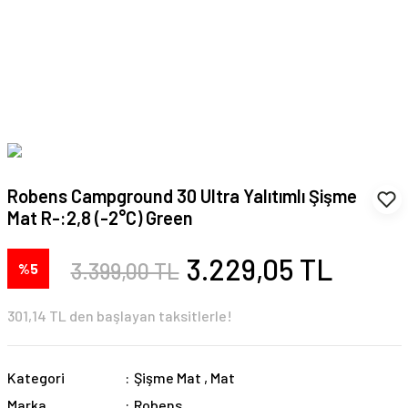
Robens Campground 30 Ultra Yalıtımlı Şişme
Mat R-:2,8 (-2°C) Green
3.229,05 TL
3.399,00 TL
%5
301,14 TL den başlayan taksitlerle!
Kategori
Şişme Mat
,
Mat
Marka
Robens