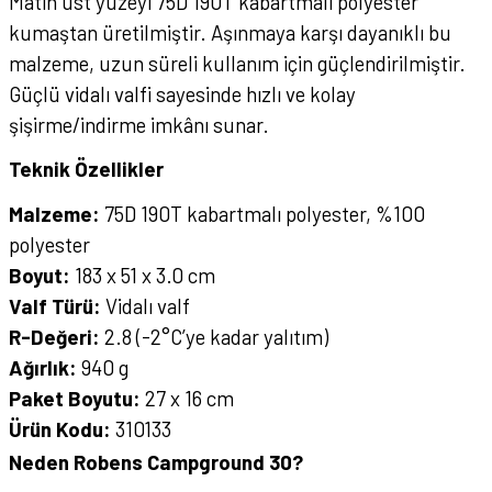
Matın üst yüzeyi 75D 190T kabartmalı polyester
kumaştan üretilmiştir. Aşınmaya karşı dayanıklı bu
malzeme, uzun süreli kullanım için güçlendirilmiştir.
Güçlü vidalı valfi sayesinde hızlı ve kolay
şişirme/indirme imkânı sunar.
Teknik Özellikler
Malzeme:
75D 190T kabartmalı polyester, %100
polyester
Boyut:
183 x 51 x 3.0 cm
Valf Türü:
Vidalı valf
R-Değeri:
2.8 (-2°C’ye kadar yalıtım)
Ağırlık:
940 g
Paket Boyutu:
27 x 16 cm
Ürün Kodu:
310133
Neden Robens Campground 30?