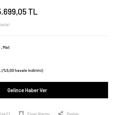
5.699,05 TL
lerle!
t
,
Mat
L (%5,00 havale indirimi)
Gelince Haber Ver
iye Et
Fiyat Alarmı
Paylaş