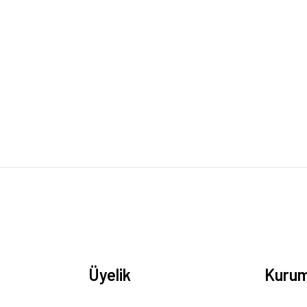
rsiz gördüğünüz noktaları öneri formunu kullanarak tarafımıza iletebilirsiniz.
Bu ürüne ilk yorumu siz yapın!
Yorum Yaz
Üyelik
Kurum
Gönder