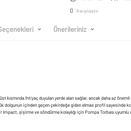
Karşılaştır
Seçenekleri
Önerileriniz
st kısmında ihtiyaç duyulan yerde alan sağlar, ancak daha az önemli o
ük dolgunun içinden geçen çekirdeğe giden elmas profil sayesinde korun
. Air Impact, şişirme ve söndürme kolaylığı için Pompa Torbası uyumlu 