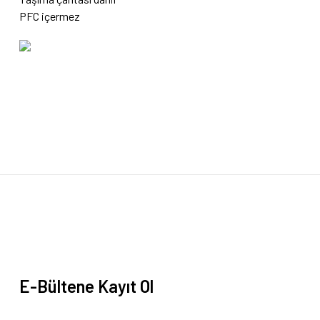
PFC içermez
Bu ürünün fiyat bilgisi, resim, ürün açıklamalarında ve diğer konularda yete
Görüş ve önerileriniz için teşekkür ederiz.
Ürün resmi kalitesiz, bozuk veya görüntülenemiyor.
Ürün açıklamasında eksik bilgiler bulunuyor.
Ürün bilgilerinde hatalar bulunuyor.
Ürün fiyatı diğer sitelerden daha pahalı.
Bu ürüne benzer farklı alternatifler olmalı.
E-Bültene Kayıt Ol