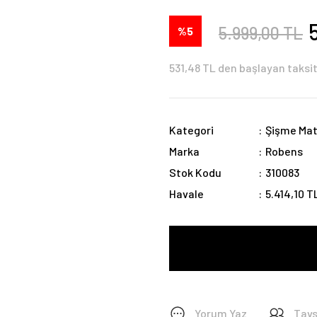
5.999,00 TL
%5
531,48 TL den başlayan taksit
Kategori
Şişme Ma
Marka
Robens
Stok Kodu
310083
Havale
5.414,10 T
Yorum Yaz
Tavs