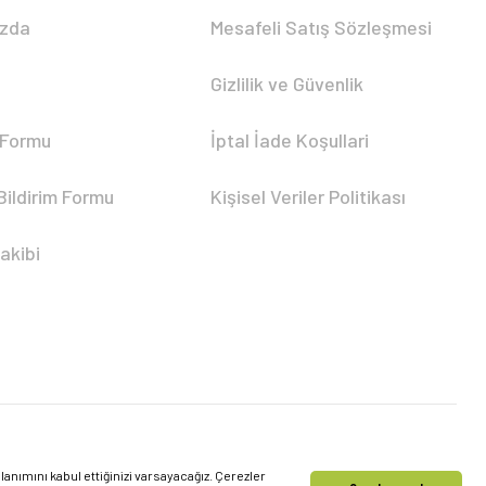
ızda
Mesafeli Satış Sözleşmesi
Gizlilik ve Güvenlik
 Formu
İptal İade Koşullari
Bildirim Formu
Kişisel Veriler Politikası
akibi
nımını kabul ettiğinizi varsayacağız. Çerezler