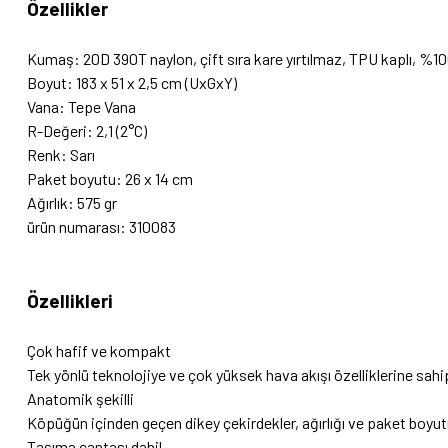
Özellikler
Kumaş: 20D 390T naylon, çift sıra kare yırtılmaz, TPU kaplı, %1
Boyut: 183 x 51 x 2,5 cm (UxGxY)
Vana: Tepe Vana
R-Değeri: 2,1 (2°C)
Renk: Sarı
Paket boyutu: 26 x 14 cm
Ağırlık: 575 gr
ürün numarası: 310083
Özellikleri
Çok hafif ve kompakt
Tek yönlü teknolojiye ve çok yüksek hava akışı özelliklerine sa
Anatomik şekilli
Köpüğün içinden geçen dikey çekirdekler, ağırlığı ve paket boyut
Taşıma çantası dahil