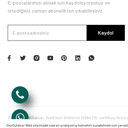
E-postalarımızı almak için kaydoluyorsunuz ve
istediğiniz zaman abonelikten çıkabilirsiniz.
Kaydol
© Tüm Hakları Saklıdır. Kredi kartı bilgileriniz 256bit SSL sertifikası ile ko
OxyOutdoor Web sitemizde size en iyi alışveriş hizmetini sunabilmek için çerezl