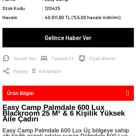
Stok Kodu
120425
Havale
40.611,60 TL (%5,00 havale indirimi)
Gelince Haber Ver
Yorum Yaz
Tavsiye Et
Fiyat Alarmı
Paylaş
Karşılaştır
Ürün Bilgisi
Easy Camp Palmdale 600 Lux
Blackroom 25 M² & 6 Kişilik Yüksek
Aile Çadırı
Easy Camp Palmdale 600 Lux
Üç bölgeye sahip
altı kişilik esnek odalar sunan Palmdale 600 Lux,