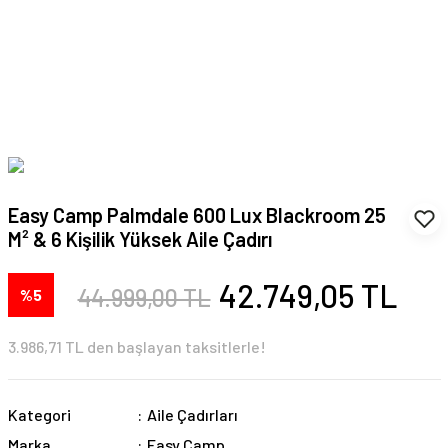
Easy Camp Palmdale 600 Lux Blackroom 25
M² & 6 Kişilik Yüksek Aile Çadırı
42.749,05 TL
44.999,00 TL
%5
3.986,71 TL den başlayan taksitlerle!
Kategori
Aile Çadırları
Marka
Easy Camp