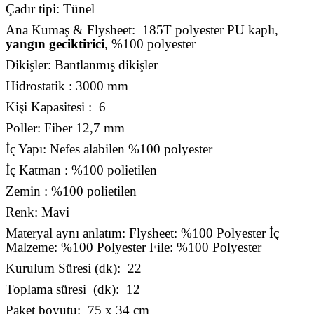
Çadır tipi: Tünel
Ana Kumaş & Flysheet: 185T polyester PU kaplı,
yangın geciktirici
, %100 polyester
Dikişler: Bantlanmış dikişler
Hidrostatik : 3000 mm
Kişi Kapasitesi : 6
Poller: Fiber 12,7 mm
İç Yapı: Nefes alabilen %100 polyester
İç Katman : %100 polietilen
Zemin : %100 polietilen
Renk: Mavi
Materyal aynı anlatım: Flysheet: %100 Polyester İç
Malzeme: %100 Polyester File: %100 Polyester
Kurulum Süresi (dk): 22
Toplama süresi (dk): 12
Paket boyutu: 75 x 34 cm