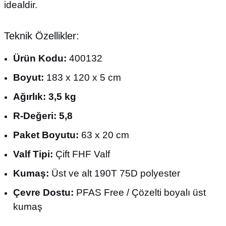
idealdir.
Teknik Özellikler:
Ürün Kodu:
400132
Boyut:
183 x 120 x 5 cm
Ağırlık:
3,5 kg
R-Değeri:
5,8
Paket Boyutu:
63 x 20 cm
Valf Tipi:
Çift FHF Valf
Kumaş:
Üst ve alt 190T 75D polyester
Çevre Dostu:
PFAS Free / Çözelti boyalı üst
kumaş