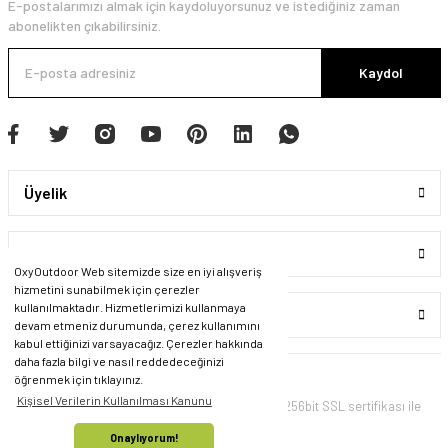
E-postalarımızı almak için kaydoluyorsunuz ve istediğiniz zaman
abonelikten çıkabilirsiniz.
Kaydol
Üyelik
Kurumsal
OxyOutdoor Web sitemizde size en iyi alışveriş
hizmetini sunabilmek için çerezler
kullanılmaktadır. Hizmetlerimizi kullanmaya
Alışveriş
devam etmeniz durumunda, çerez kullanımını
kabul ettiğinizi varsayacağız. Çerezler hakkında
daha fazla bilgi ve nasıl reddedeceğinizi
öğrenmek için tıklayınız.
Kişisel Verilerin Kullanılması Kanunu
© Tüm Hakları Saklıdır. Kredi kartı bilgileriniz 256bit SSL sertifikası ile
korunmaktadır.
Onaylıyorum!