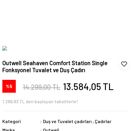
Outwell Seahaven Comfort Station Single
Fonksyonel Tuvalet ve Duş Çadırı
13.584,05 TL
14.299,00 TL
%5
1.266,83 TL den başlayan taksitlerle!
Kategori
Duş ve Tuvalet çadırları
,
Çadırlar
Marka
Outwell