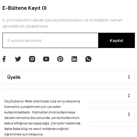
E-Bültene Kayıt Ol
E-postalarımızı almak için kaydoluyorsunuz ve istediğiniz zaman
abonelikten çıkabilirsiniz.
Kaydol
Üyelik
Kurumsal
OxyOutdoor Web sitemizde size en iyi alışveriş
hizmetini sunabilmek için çerezler
kullanılmaktadır. Hizmetlerimizi kullanmaya
Alışveriş
devam etmeniz durumunda, çerez kullanımını
kabul ettiğinizi varsayacağız. Çerezler hakkında
daha fazla bilgi ve nasıl reddedeceğinizi
öğrenmek için tıklayınız.