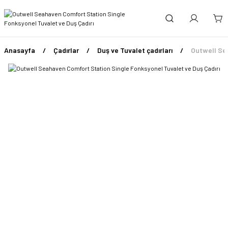
Anasayfa
Çadırlar
Duş ve Tuvalet çadırları
Outwell Sea