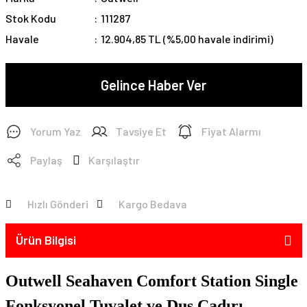
Stok Kodu
111287
Havale
12.904,85 TL (%5,00 havale indirimi)
Gelince Haber Ver
Yorum Yaz
Tavsiye Et
Fiyat Alarmı
Paylaş
Karşılaştır
Hızlı Gönderi
Kargo Bedava
Ürün Bilgisi
Outwell Seahaven Comfort Station Single
Fonksyonel Tuvalet ve Duş Çadırı