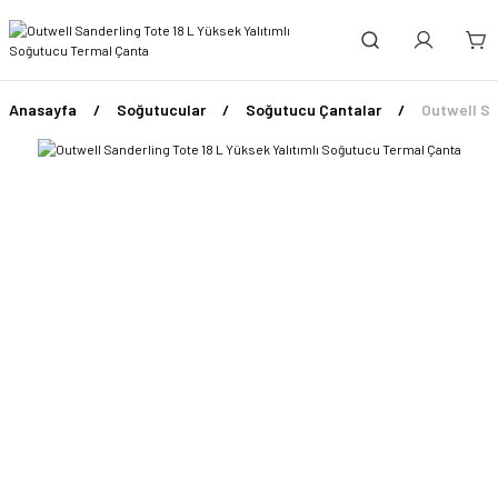
Anasayfa
Soğutucular
Soğutucu Çantalar
Outwell Sa