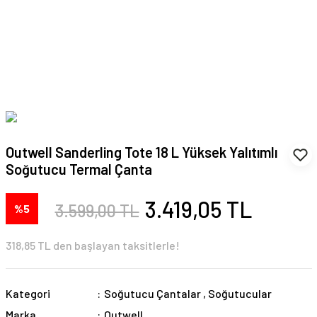
Outwell Sanderling Tote 18 L Yüksek Yalıtımlı
Soğutucu Termal Çanta
3.419,05 TL
3.599,00 TL
%5
318,85 TL den başlayan taksitlerle!
Kategori
Soğutucu Çantalar
,
Soğutucular
Marka
Outwell