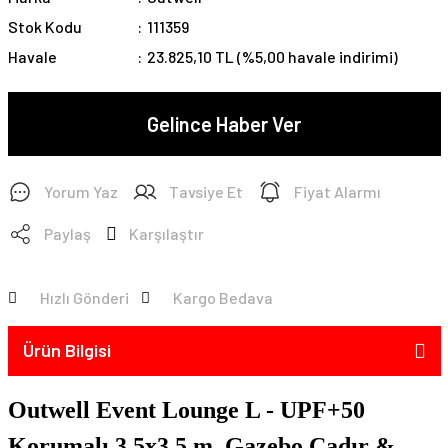
Stok Kodu
111359
Havale
23.825,10 TL (%5,00 havale indirimi)
Gelince Haber Ver
Yorum Yaz
Tavsiye Et
Fiyat Alarmı
Paylaş
Karşılaştır
Hızlı Gönderi
Kargo Bedava
Ürün Bilgisi
Outwell Event Lounge L - UPF+50
Korumalı 3,5x3,5 m. Gazebo Çadır &