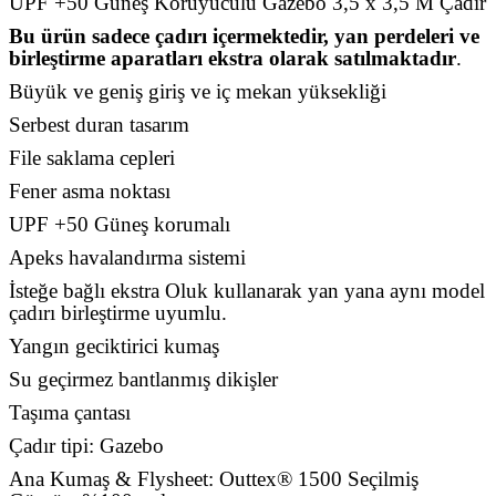
UPF +50 Güneş Koruyuculu Gazebo 3,5 x 3,5 M Çadır
Bu ürün sadece çadırı içermektedir, yan perdeleri ve
birleştirme aparatları ekstra olarak satılmaktadır
.
Büyük ve geniş giriş ve iç mekan yüksekliği
Serbest duran tasarım
File saklama cepleri
Fener asma noktası
UPF +50 Güneş korumalı
Apeks havalandırma sistemi
İsteğe bağlı ekstra Oluk kullanarak yan yana aynı model
çadırı birleştirme uyumlu.
Yangın geciktirici kumaş
Su geçirmez bantlanmış dikişler
Taşıma çantası
Çadır tipi: Gazebo
Ana Kumaş & Flysheet: Outtex® 1500 Seçilmiş