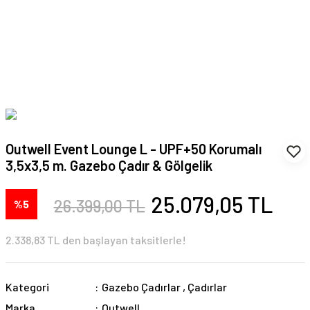
Outwell Event Lounge L - UPF+50 Korumalı
3,5x3,5 m. Gazebo Çadır & Gölgelik
25.079,05 TL
26.399,00 TL
%5
2.338,83 TL den başlayan taksitlerle!
Kategori
Gazebo Çadırlar
,
Çadırlar
Marka
Outwell