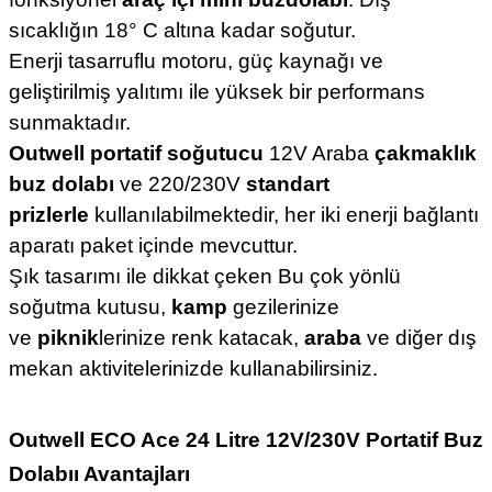
sıcaklığın 18° C altına kadar soğutur.
Enerji tasarruflu motoru, güç kaynağı ve
geliştirilmiş yalıtımı ile yüksek bir performans
sunmaktadır.
Outwell portatif soğutucu
12V Araba
çakmaklık
buz dolabı
ve 220/230V
standart
prizlerle
kullanılabilmektedir, her iki enerji bağlantı
aparatı paket içinde mevcuttur.
Şık tasarımı ile dikkat çeken Bu çok yönlü
soğutma kutusu,
kamp
gezilerinize
ve
piknik
lerinize renk katacak,
araba
ve diğer dış
mekan aktivitelerinizde kullanabilirsiniz.
Outwell ECO Ace 24 Litre 12V/230V Portatif Buz
Dolabı
ı Avantajları