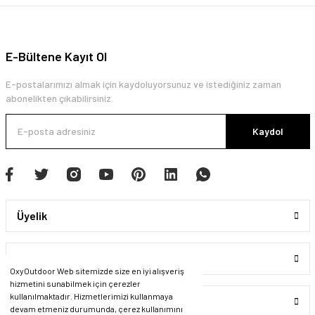
E-Bültene Kayıt Ol
E-postalarımızı almak için kaydoluyorsunuz ve istediğiniz zaman
abonelikten çıkabilirsiniz.
Kaydol
Üyelik
Kurumsal
OxyOutdoor Web sitemizde size en iyi alışveriş
hizmetini sunabilmek için çerezler
kullanılmaktadır. Hizmetlerimizi kullanmaya
Alışveriş
devam etmeniz durumunda, çerez kullanımını