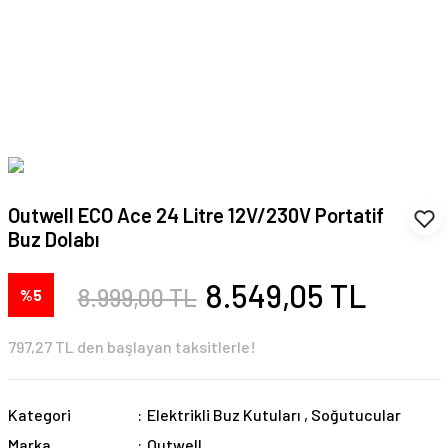
Outwell ECO Ace 24 Litre 12V/230V Portatif
Buz Dolabı
8.549,05 TL
8.999,00 TL
%5
797,27 TL den başlayan taksitlerle!
Kategori
Elektrikli Buz Kutuları
,
Soğutucular
Marka
Outwell