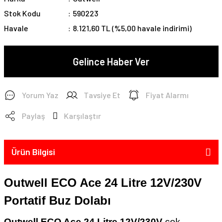
Stok Kodu
590223
Havale
8.121,60 TL (%5,00 havale indirimi)
Gelince Haber Ver
Yorum Yaz
Tavsiye Et
Fiyat Alarmı
Paylaş
Karşılaştır
Ürün Bilgisi
Outwell ECO Ace 24 Litre 12V/230V
Portatif Buz Dolabı
Outwell
ECO Ace 24 Litre 12V/230V
çok