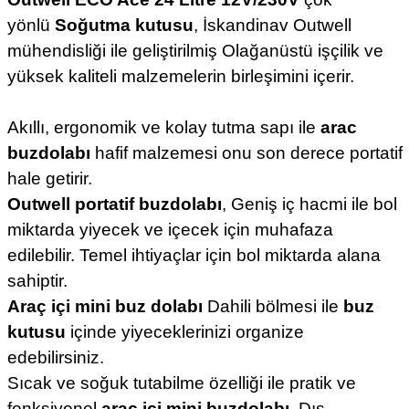
yönlü
Soğutma kutusu
, İskandinav Outwell
mühendisliği ile geliştirilmiş Olağanüstü işçilik ve
yüksek kaliteli malzemelerin birleşimini içerir.
Akıllı, ergonomik ve kolay tutma sapı ile
arac
buzdolabı
hafif malzemesi onu son derece portatif
hale getirir.
Outwell portatif buzdolabı
, Geniş iç hacmi ile bol
miktarda yiyecek ve içecek için muhafaza
edilebilir. Temel ihtiyaçlar için bol miktarda alana
sahiptir.
Araç içi mini buz dolabı
Dahili bölmesi ile
buz
kutusu
içinde yiyeceklerinizi organize
edebilirsiniz.
Sıcak ve soğuk tutabilme özelliği ile pratik ve
fonksiyonel
araç içi mini buzdolabı
. Dış