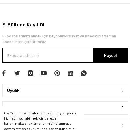
E-Bültene Kayıt Ol
E-postalarımızı almak için kaydoluyorsunuz ve istediğiniz zaman
abonelikten çıkabilirsiniz.
Kaydol
Üyelik
Kurumsal
OxyOutdoor Web sitemizde size en iyi alışveriş
hizmetini sunabilmek için çerezler
kullanılmaktadır. Hizmetlerimizi kullanmaya
Alışveriş
devam etmeniz durumunda, çerez kullanımını