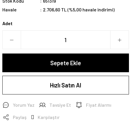
Stok Kodu
651319
Havale
2.706,60 TL (%5,00 havale indirimi)
Adet
Sepete Ekle
Hızlı Satın Al
Yorum Yaz
Tavsiye Et
Fiyat Alarmı
Paylaş
Karşılaştır