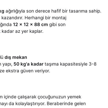
kg
ağırlığıyla son derece hafif bir tasarıma sahip.
u kazandırır. Herhangi bir montaj
ığında
12 x 12 x 88 cm
gibi son
 kadar az yer kaplar.
rlü
dış mekan
m yapı,
50 kg'a kadar
taşıma kapasitesiyle 3-8
ize ekstra güven veriyor.
yum içinde çalışarak çocuğunuzun yemek
ayı da kolaylaştırıyor. Beraberinde gelen