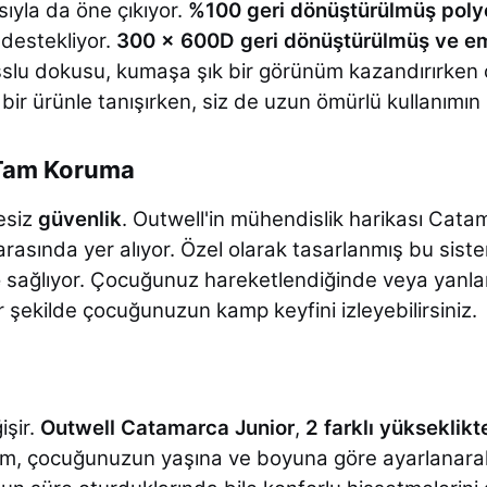
sıyla da öne çıkıyor.
%100 geri dönüştürülmüş poly
 destekliyor.
300 x 600D geri dönüştürülmüş ve e
osslu dokusu, kumaşa şık bir görünüm kazandırırken ç
 bir ürünle tanışırken, siz de uzun ömürlü kullanımın
e Tam Koruma
esiz
güvenlik
. Outwell'in mühendislik harikası Cata
ri arasında yer alıyor. Özel olarak tasarlanmış bu s
e
sağlıyor. Çocuğunuz hareketlendiğinde veya yanlara
ir şekilde çocuğunuzun kamp keyfini izleyebilirsiniz.
işir.
Outwell Catamarca Junior
,
2 farklı yükseklikt
rım, çocuğunuzun yaşına ve boyuna göre ayarlanar