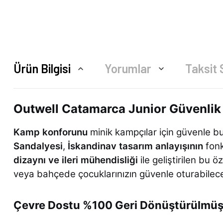
Ürün Bilgisi
Yorumlar
Taksit 
Outwell Catamarca Junior Güvenlik
Kamp konforunu
minik kampçılar için güvenle b
Sandalyesi
,
İskandinav tasarım anlayışının
fonk
dizaynı ve ileri mühendisliği
ile geliştirilen bu 
veya bahçede çocuklarınızın güvenle oturabileceğ
Çevre Dostu %100 Geri Dönüştürülmüş