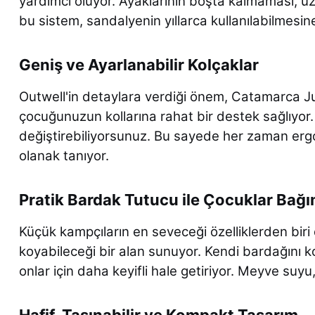
yardımcı oluyor. Ayaklarının boşta kalmaması, uzu
bu sistem, sandalyenin yıllarca kullanılabilmesin
Geniş ve Ayarlanabilir Kolçaklar
Outwell'in detaylara verdiği önem, Catamarca Ju
çocuğunuzun kollarına rahat bir destek sağlıyor.
değiştirebiliyorsunuz. Bu sayede her zaman ergo
olanak tanıyor.
Pratik Bardak Tutucu ile Çocuklar Bağı
Küçük kampçıların en seveceği özelliklerden biri
koyabileceği bir alan sunuyor. Kendi bardağını k
onlar için daha keyifli hale getiriyor. Meyve suyu
Hafif, Taşınabilir ve Kompakt Tasarım