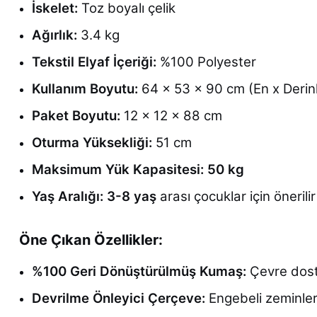
İskelet:
Toz boyalı çelik
Ağırlık:
3.4 kg
Tekstil Elyaf İçeriği:
%100 Polyester
Kullanım Boyutu:
64 x 53 x 90 cm (En x Derinl
Paket Boyutu:
12 x 12 x 88 cm
Oturma Yüksekliği:
51 cm
Maksimum Yük Kapasitesi:
50 kg
Yaş Aralığı:
3-8 yaş
arası çocuklar için önerilir
Öne Çıkan Özellikler:
%100 Geri Dönüştürülmüş Kumaş:
Çevre dos
Devrilme Önleyici Çerçeve:
Engebeli zeminle