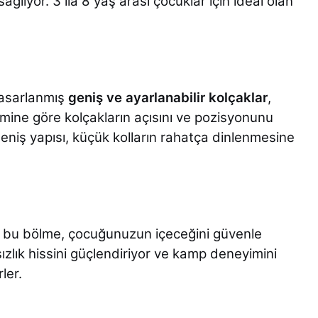
lıyor. 3 ila 8 yaş arası çocuklar için ideal olan
tasarlanmış
geniş ve ayarlanabilir kolçaklar
,
imine göre kolçakların açısını ve pozisyonunu
niş yapısı, küçük kolların rahatça dinlenmesine
ş bu bölme, çocuğunuzun içeceğini güvenle
zlık hissini güçlendiriyor ve kamp deneyimini
ler.