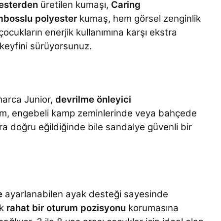
esterden
üretilen kumaşı,
Caring
mbosslu polyester
kumaş, hem görsel zenginlik
ocukların enerjik kullanımına karşı ekstra
 keyfini sürüyorsunuz.
marca Junior,
devrilme önleyici
istem, engebeli kamp zeminlerinde veya bahçede
 doğru eğildiğinde bile sandalye güvenli bir
e
ayarlanabilen ayak desteği sayesinde
ak
rahat bir oturum pozisyonu
korumasına