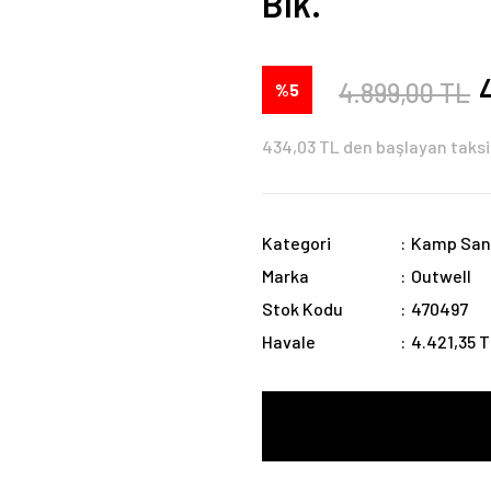
Blk.
4.899,00 TL
%5
434,03 TL den başlayan taksi
Kategori
Kamp San
Marka
Outwell
Stok Kodu
470497
Havale
4.421,35 T