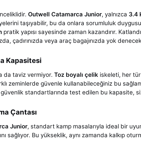
celiklidir.
Outwell Catamarca Junior
, yalnızca
3.4 
yelerini taşıyabilir, bu da onlara sorumluluk duygus
n
pratik yapısı sayesinde zaman kazandırır. Katland
zda, çadırınızda veya araç bagajınızda yok denecek
ma Kapasitesi
a da taviz vermiyor.
Toz boyalı çelik
iskeleti, her tü
rklı zeminlerde güvenle kullanabileceğiniz bu sağla
 güvenlik standartlarında test edilen bu kapasite, s
ıma Çantası
ca Junior
, standart kamp masalarıyla ideal bir u
ı sağlıyor. Bu yükseklik, aynı zamanda kalkıp oturm