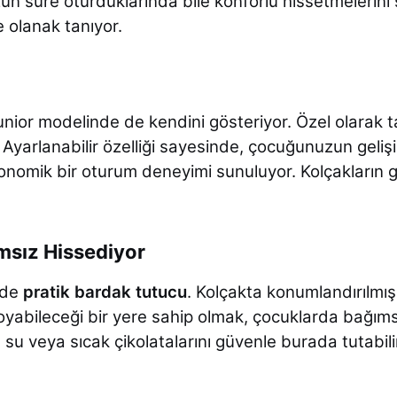
n süre oturduklarında bile konforlu hissetmelerini sağ
e olanak tanıyor.
nior modelinde de kendini gösteriyor. Özel olarak 
 Ayarlanabilir özelliği sayesinde, çocuğunuzun geliş
nomik bir oturum deneyimi sunuluyor. Kolçakların ge
msız Hissediyor
 de
pratik bardak tutucu
. Kolçakta konumlandırılmı
oyabileceği bir yere sahip olmak, çocuklarda bağımsı
, su veya sıcak çikolatalarını güvenle burada tutabilir