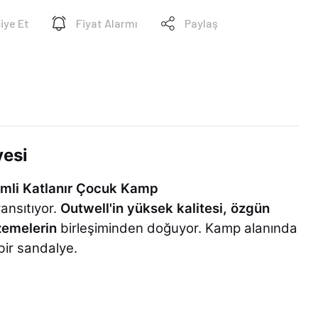
iye Et
Fiyat Alarmı
Paylaş
yesi
emli Katlanır Çocuk Kamp
ansıtıyor.
Outwell'in yüksek kalitesi, özgün
zemelerin
birleşiminden doğuyor. Kamp alanında
bir sandalye.