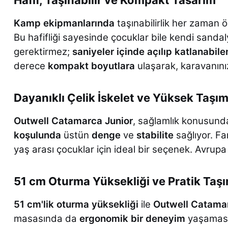
Kamp ekipmanlarında
taşınabilirlik her zaman ön
Bu hafifliği sayesinde çocuklar bile kendi sandal
gerektirmez;
saniyeler içinde açılıp katlanabile
derece
kompakt boyutlara
ulaşarak, karavanını
Dayanıklı Çelik İskelet ve Yüksek Taşı
Outwell Catamarca Junior
, sağlamlık konusund
koşulunda
üstün
denge
ve
stabilite
sağlıyor. Fa
yaş arası çocuklar için ideal bir seçenek. Avrupa
51 cm Oturma Yüksekliği ve Pratik Taş
51 cm'lik oturma yüksekliği
ile
Outwell Catamar
masasında da
ergonomik bir deneyim
yaşamasın