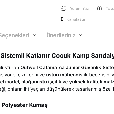
Yorum Yaz
Tavs
Karşılaştır
Seçenekleri
Önerileriniz
 Sistemli Katlanır Çocuk Kamp Sandal
uluşturan
Outwell Catamarca Junior Güvenlik Sist
siyonel çizgilerini ve
üstün mühendislik
becerisini y
özel model,
olağanüstü işçilik
ve
yüksek kaliteli mal
i, onların ihtiyaçları düşünülerek tasarlanmış özel 
 Polyester Kumaş