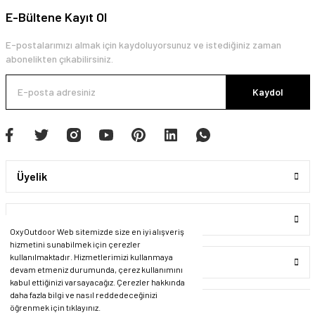
E-Bültene Kayıt Ol
E-postalarımızı almak için kaydoluyorsunuz ve istediğiniz zaman
abonelikten çıkabilirsiniz.
Kaydol
Üyelik
Kurumsal
OxyOutdoor Web sitemizde size en iyi alışveriş
hizmetini sunabilmek için çerezler
kullanılmaktadır. Hizmetlerimizi kullanmaya
Alışveriş
devam etmeniz durumunda, çerez kullanımını
kabul ettiğinizi varsayacağız. Çerezler hakkında
daha fazla bilgi ve nasıl reddedeceğinizi
öğrenmek için tıklayınız.