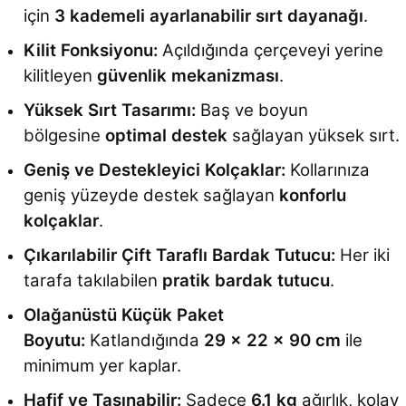
için
3 kademeli ayarlanabilir sırt dayanağı
.
Kilit Fonksiyonu:
Açıldığında çerçeveyi yerine
kilitleyen
güvenlik mekanizması
.
Yüksek Sırt Tasarımı:
Baş ve boyun
bölgesine
optimal destek
sağlayan yüksek sırt.
Geniş ve Destekleyici Kolçaklar:
Kollarınıza
geniş yüzeyde destek sağlayan
konforlu
kolçaklar
.
Çıkarılabilir Çift Taraflı Bardak Tutucu:
Her iki
tarafa takılabilen
pratik bardak tutucu
.
Olağanüstü Küçük Paket
Boyutu:
Katlandığında
29 x 22 x 90 cm
ile
minimum yer kaplar.
Hafif ve Taşınabilir:
Sadece
6.1 kg
ağırlık, kolay