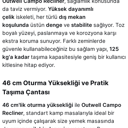
Outwell Campo Recliner
, sağlamlık konusunda
da taviz vermiyor.
Yüksek dayanımlı
çelik
iskeleti, her türlü
dış mekan
koşulunda
üstün
denge
ve
stabilite
sağlıyor. Toz
boyalı yüzeyi, paslanmaya ve korozyona karşı
ekstra koruma sunuyor. Farklı zeminlerde
güvenle kullanabileceğiniz bu sağlam yapı,
125
kg'a kadar
taşıma kapasitesiyle geniş bir kullanıcı
kitlesine hitap ediyor.
46 cm Oturma Yüksekliği ve Pratik
Taşıma Çantası
46 cm'lik oturma yüksekliği
ile
Outwell Campo
Recliner
, standart kamp masalarıyla ideal bir
uyum içinde çalışarak size yemek masasında