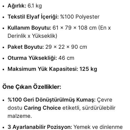
Ağırlık:
6.1 kg
Tekstil Elyaf İçeriği:
%100 Polyester
Kullanım Boyutu:
61 x 79 x 108 cm (En x
Derinlik x Yükseklik)
Paket Boyutu:
29 x 22 x 90 cm
Oturma Yüksekliği:
46 cm
Maksimum Yük Kapasitesi:
125 kg
Öne Çıkan Özellikler:
%100 Geri Dönüştürülmüş Kumaş:
Çevre
dostu
Caring Choice
etiketli, sürdürülebilir
malzeme.
3 Ayarlanabilir Pozisyon:
Yemek ve dinlenme