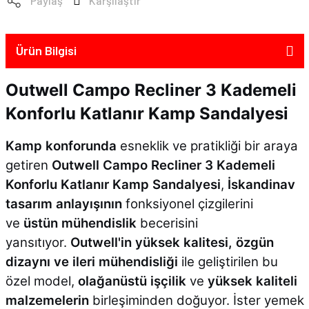
Paylaş
Karşılaştır
Ürün Bilgisi
Outwell Campo Recliner 3 Kademeli
Konforlu Katlanır Kamp Sandalyesi
Kamp konforunda
esneklik ve pratikliği bir araya
getiren
Outwell Campo Recliner 3 Kademeli
Konforlu Katlanır Kamp Sandalyesi
,
İskandinav
tasarım anlayışının
fonksiyonel çizgilerini
ve
üstün mühendislik
becerisini
yansıtıyor.
Outwell'in yüksek kalitesi, özgün
dizaynı ve ileri mühendisliği
ile geliştirilen bu
özel model,
olağanüstü işçilik
ve
yüksek kaliteli
malzemelerin
birleşiminden doğuyor. İster yemek