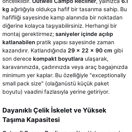
önceliklidir.
Outwell Campo Recliner
, yalnızca
6.1
kg
ağırlığıyla oldukça hafif bir tasarıma sahip. Bu
hafifliği sayesinde kamp alanında bir noktadan
diğerine kolayca taşıyabilirsiniz. Herhangi bir
montaj gerektirmez;
saniyeler içinde açılıp
katlanabilen
pratik yapısı sayesinde zaman
kazandırır. Katlandığında
29 x 22 x 90 cm
gibi
son derece
kompakt boyutlara
ulaşarak,
karavanınızda, çadırınızda veya araç bagajınızda
minimum yer kaplar. Bu özelliğiyle "exceptionally
small pack size" (olağanüstü küçük paket
boyutu) vaadini fazlasıyla yerine getiriyor.
Dayanıklı Çelik İskelet ve Yüksek
Taşıma Kapasitesi