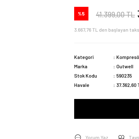
41.399,00 TL
%5
3.667,76 TL den başlayan taks
Kategori
Kompresör
Marka
Outwell
Stok Kodu
590235
Havale
37.362,60 
Yorum Yaz
Tavs