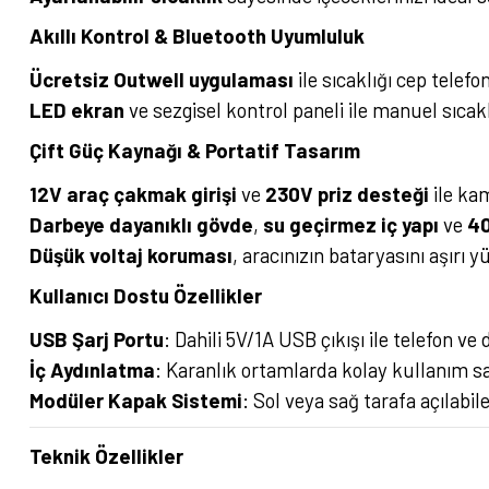
Akıllı Kontrol & Bluetooth Uyumluluk
Ücretsiz Outwell uygulaması
ile sıcaklığı cep telef
LED ekran
ve sezgisel kontrol paneli ile manuel sıcak
Çift Güç Kaynağı & Portatif Tasarım
12V araç çakmak girişi
ve
230V priz desteği
ile ka
Darbeye dayanıklı gövde
,
su geçirmez iç yapı
ve
40
Düşük voltaj koruması
, aracınızın bataryasını aşırı
Kullanıcı Dostu Özellikler
USB Şarj Portu
: Dahili 5V/1A USB çıkışı ile telefon ve 
İç Aydınlatma
: Karanlık ortamlarda kolay kullanım sa
Modüler Kapak Sistemi
: Sol veya sağ tarafa açılab
Teknik Özellikler