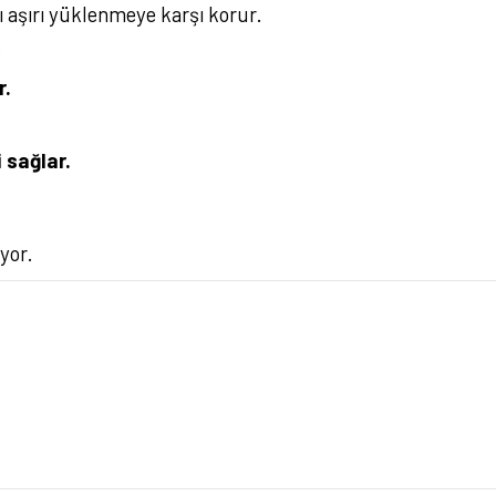
nı aşırı yüklenmeye karşı korur.
?
r.
 sağlar.
yor.
rsiz gördüğünüz noktaları öneri formunu kullanarak tarafımıza iletebilirsiniz.
Bu ürüne ilk yorumu siz yapın!
Yorum Yaz