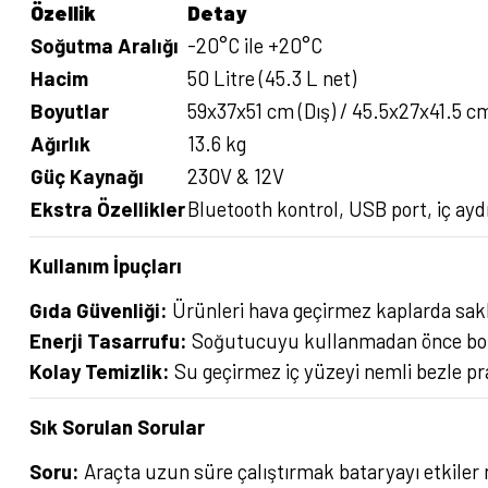
Özellik
Detay
Soğutma Aralığı
-20°C ile +20°C
Hacim
50 Litre (45.3 L net)
Boyutlar
59x37x51 cm (Dış) / 45.5x27x41.5 cm
Ağırlık
13.6 kg
Güç Kaynağı
230V & 12V
Ekstra Özellikler
Bluetooth kontrol, USB port, iç ayd
Kullanım İpuçları
Gıda Güvenliği:
Ürünleri hava geçirmez kaplarda sakla
Enerji Tasarrufu:
Soğutucuyu kullanmadan önce boşke
Kolay Temizlik:
Su geçirmez iç yüzeyi nemli bezle pra
Sık Sorulan Sorular
Soru:
Araçta uzun süre çalıştırmak bataryayı etkiler