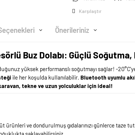
Karşılaştır
Seçenekleri
Önerileriniz
resörlü Buz Dolabı: Güçlü Soğutma
duyduğunuz yüksek performanslı soğutmayı sağlar! -20°C'
steği
ile her koşulda kullanılabilir.
Bluetooth uyumlu akıl
aravan, tekne ve uzun yolculuklar için ideal!
 süt ürünleri ve dondurulmuş gıdalarınızı günlerce taze tut
soğuklukta saklayabilirsiniz.