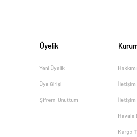
Üyelik
Kurum
Gönder
Yeni Üyelik
Hakkım
Üye Girişi
İletişim
Şifremi Unuttum
İletişim
Havale 
Kargo T