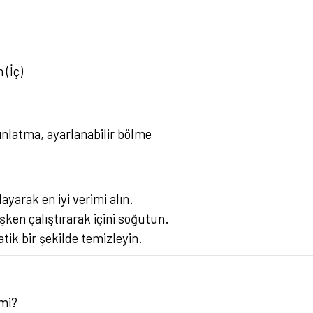
 (İç)
ınlatma, ayarlanabilir bölme
yarak en iyi verimi alın.
n çalıştırarak içini soğutun.
tik bir şekilde temizleyin.
 mi?