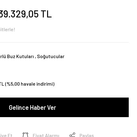
39.329,05 TL
itlerle!
lü Buz Kutuları
,
Soğutucular
TL (%5,00 havale indirimi)
Gelince Haber Ver
iye Et
Fiyat Alarmı
Paylaş