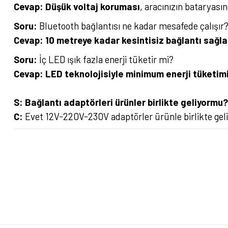
Cevap:
Düşük voltaj koruması
, aracınızın bataryası
Soru:
Bluetooth bağlantısı ne kadar mesafede çalışır
Cevap:
10 metreye kadar kesintisiz bağlantı sağla
Soru:
İç LED ışık fazla enerji tüketir mi?
Cevap:
LED teknolojisiyle minimum enerji tüketimi
S: Bağlantı adaptörleri ürünler birlikte geliyormu?
C:
Evet 12V-220V-230V adaptörler ürünle birlikte geli
Bu ürünün fiyat bilgisi, resim, ürün açıklamalarında ve diğer konularda yete
Görüş ve önerileriniz için teşekkür ederiz.
Ürün resmi kalitesiz, bozuk veya görüntülenemiyor.
Ürün açıklamasında eksik bilgiler bulunuyor.
Ürün bilgilerinde hatalar bulunuyor.
Ürün fiyatı diğer sitelerden daha pahalı.