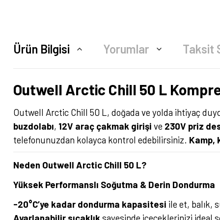
Ürün Bilgisi
Yorumlar
Taksit 
Outwell Arctic Chill 50 L Komp
Outwell Arctic Chill 50 L, doğada ve yolda ihtiyaç 
buzdolabı
,
12V araç çakmak girişi
ve
230V priz de
telefonunuzdan kolayca kontrol edebilirsiniz.
Kamp, k
Neden Outwell Arctic Chill 50 L?
Yüksek Performanslı Soğutma & Derin Dondurma
-20°C’ye kadar dondurma kapasitesi
ile et, balık,
Ayarlanabilir sıcaklık
sayesinde içeceklerinizi ideal 