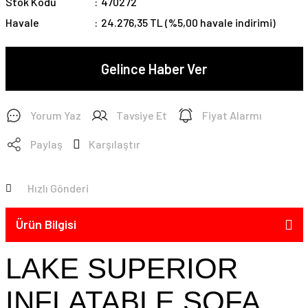
Stok Kodu
470272
Havale
24.276,35 TL (%5,00 havale indirimi)
Gelince Haber Ver
Yorum Yaz
Tavsiye Et
Fiyat Alarmı
Paylaş
Karşılaştır
Hızlı Gönderi
Ürün Bilgisi
LAKE SUPERIOR
INFLATABLE SOFA