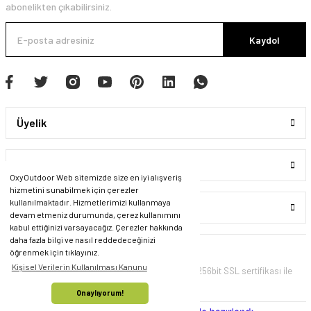
abonelikten çıkabilirsiniz.
Kaydol
Üyelik
Kurumsal
OxyOutdoor Web sitemizde size en iyi alışveriş
hizmetini sunabilmek için çerezler
kullanılmaktadır. Hizmetlerimizi kullanmaya
Alışveriş
devam etmeniz durumunda, çerez kullanımını
kabul ettiğinizi varsayacağız. Çerezler hakkında
daha fazla bilgi ve nasıl reddedeceğinizi
öğrenmek için tıklayınız.
Kişisel Verilerin Kullanılması Kanunu
© Tüm Hakları Saklıdır. Kredi kartı bilgileriniz 256bit SSL sertifikası ile
korunmaktadır.
Onaylıyorum!