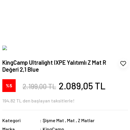
KingCamp Ultralight IXPE Yalıtımlı Z Mat R
Değeri 2,1 Blue
2.089,05 TL
2.199,00 TL
%5
194,82 TL den başlayan taksitlerle!
Kategori
Şişme Mat
,
Mat
,
Z Matlar
Marka
KingCamp