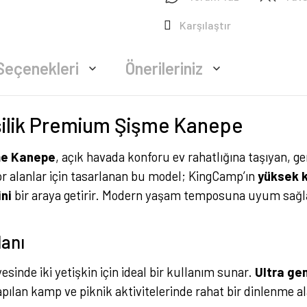
Karşılaştır
Seçenekleri
Önerileriniz
şilik Premium Şişme Kanepe
me Kanepe
, açık havada konforu ev rahatlığına taşıyan, g
or alanlar için tasarlanan bu model; KingCamp’ın
yüksek k
ini
bir araya getirir. Modern yaşam temposuna uyum sağlay
lanı
sinde iki yetişkin için ideal bir kullanım sunar.
Ultra gen
pılan kamp ve piknik aktivitelerinde rahat bir dinlenme al