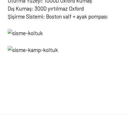
Oturma Yüzeyi: 1000D Oxford kumaş
Dış Kumaş: 300D yırtılmaz Oxford
Şişirme Sistemi: Boston valf + ayak pompası
Bu ürünün fiyat bilgisi, resim, ürün açıklamalarında ve diğer konularda yete
Görüş ve önerileriniz için teşekkür ederiz.
Ürün resmi kalitesiz, bozuk veya görüntülenemiyor.
Ürün açıklamasında eksik bilgiler bulunuyor.
Ürün bilgilerinde hatalar bulunuyor.
Ürün fiyatı diğer sitelerden daha pahalı.
Bu ürüne benzer farklı alternatifler olmalı.