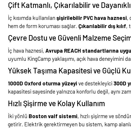
Çift Katmanlı, Çıkarılabilir ve Dayanıkl
İç kısımda kullanılan
şişirilebilir PVC hava haznesi
,
hem de form koruması sağlar.
Çıkarılabilir dış kılıf
, 
Çevre Dostu ve Güvenli Malzeme Seçim
İç hava haznesi,
Avrupa REACH standartlarına uy
uyumlu KingCamp yaklaşımı, açık hava deneyimini daha 
Yüksek Taşıma Kapasitesi ve Güçlü K
1000D Oxford oturma yüzeyi
ve destekleyici
300D y
kapasitesi sayesinde yalnızca konforlu değil, aynı za
Hızlı Şişirme ve Kolay Kullanım
İki yönlü
Boston valf sistemi
, hızlı şişirme ve sönd
getirir. Elektrik gerektirmeyen bu sistem, kamp alanl