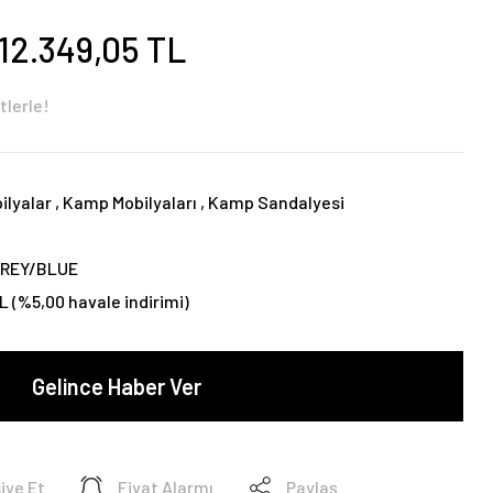
12.349,05 TL
tlerle!
ilyalar
,
Kamp Mobilyaları
,
Kamp Sandalyesi
p
REY/BLUE
TL (%5,00 havale indirimi)
Gelince Haber Ver
iye Et
Fiyat Alarmı
Paylaş