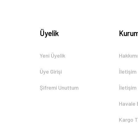
Üyelik
Kurum
Gönder
Yeni Üyelik
Hakkım
Üye Girişi
İletişim
Şifremi Unuttum
İletişim
Havale 
Kargo T