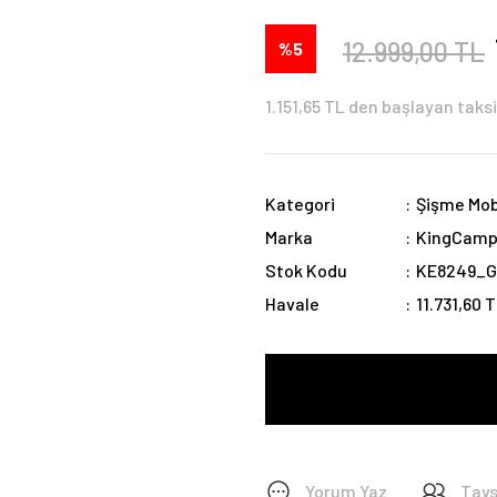
12.999,00 TL
%5
1.151,65 TL den başlayan taksi
Kategori
Şişme Mob
Marka
KingCam
Stok Kodu
KE8249_G
Havale
11.731,60 
Yorum Yaz
Tavs