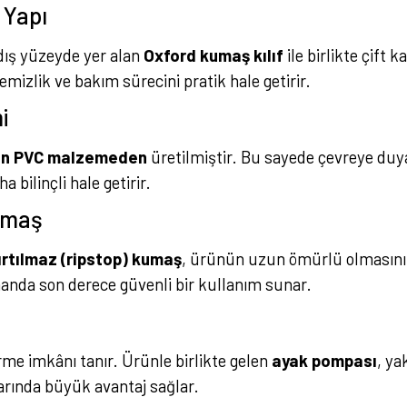
ı Yapı
 dış yüzeyde yer alan
Oxford kumaş kılıf
ile birlikte çift
temizlik ve bakım sürecini pratik hale getirir.
i
gun PVC malzemeden
üretilmiştir. Bu sayede çevreye duyar
bilinçli hale getirir.
umaş
ırtılmaz (ripstop) kumaş
, ürünün uzun ömürlü olmasın
manda son derece güvenli bir kullanım sunar.
ürme imkânı tanır. Ürünle birlikte gelen
ayak pompası
, ya
arında büyük avantaj sağlar.