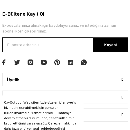
E-Bültene Kayıt Ol
E-postalarımızı almak için kaydoluyorsunuz ve istediğiniz zaman
abonelikten çıkabilirsiniz.
Kaydol
Üyelik
Kurumsal
OxyOutdoor Web sitemizde size en iyi alışveriş
hizmetini sunabilmek için çerezler
kullanılmaktadır. Hizmetlerimizi kullanmaya
Alışveriş
devam etmeniz durumunda, çerez kullanımını
kabul ettiğinizi varsayacağız. Çerezler hakkında
daha fazla bilgi ve nasıl reddedeceğinizi