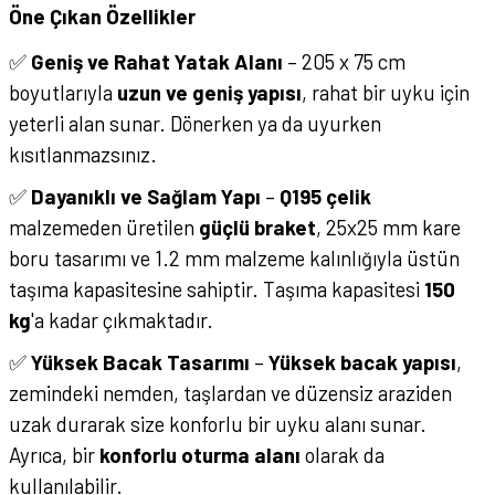
Öne Çıkan Özellikler
✅
Geniş ve Rahat Yatak Alanı
– 205 x 75 cm
boyutlarıyla
uzun ve geniş yapısı
, rahat bir uyku için
yeterli alan sunar. Dönerken ya da uyurken
kısıtlanmazsınız.
✅
Dayanıklı ve Sağlam Yapı
–
Q195 çelik
malzemeden üretilen
güçlü braket
, 25x25 mm kare
boru tasarımı ve 1.2 mm malzeme kalınlığıyla üstün
taşıma kapasitesine sahiptir. Taşıma kapasitesi
150
kg
'a kadar çıkmaktadır.
✅
Yüksek Bacak Tasarımı
–
Yüksek bacak yapısı
,
zemindeki nemden, taşlardan ve düzensiz araziden
uzak durarak size konforlu bir uyku alanı sunar.
Ayrıca, bir
konforlu oturma alanı
olarak da
kullanılabilir.