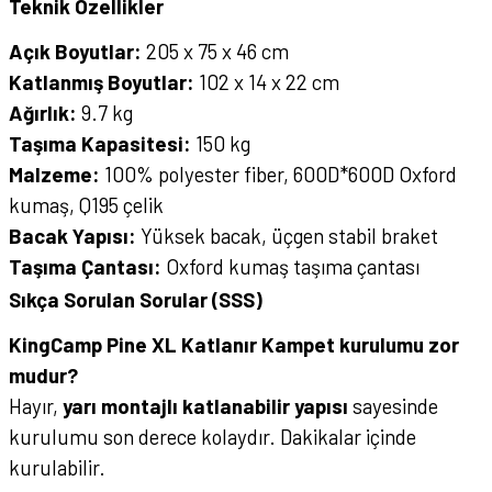
Teknik Özellikler
Açık Boyutlar:
205 x 75 x 46 cm
Katlanmış Boyutlar:
102 x 14 x 22 cm
Ağırlık:
9.7 kg
Taşıma Kapasitesi:
150 kg
Malzeme:
100% polyester fiber, 600D*600D Oxford
kumaş, Q195 çelik
Bacak Yapısı:
Yüksek bacak, üçgen stabil braket
Taşıma Çantası:
Oxford kumaş taşıma çantası
Sıkça Sorulan Sorular (SSS)
KingCamp Pine XL Katlanır Kampet kurulumu zor
mudur?
Hayır,
yarı montajlı katlanabilir yapısı
sayesinde
kurulumu son derece kolaydır. Dakikalar içinde
kurulabilir.