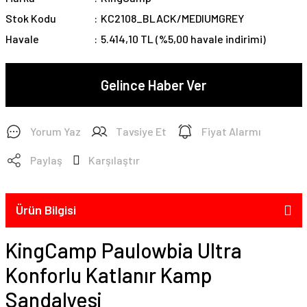
Stok Kodu
KC2108_BLACK/MEDIUMGREY
Havale
5.414,10 TL (%5,00 havale indirimi)
Gelince Haber Ver
Yorum Yaz
Tavsiye Et
Fiyat Alarmı
Paylaş
Karşılaştır
Ürün Bilgisi
KingCamp Paulowbia Ultra
Konforlu Katlanır Kamp
Sandalyesi