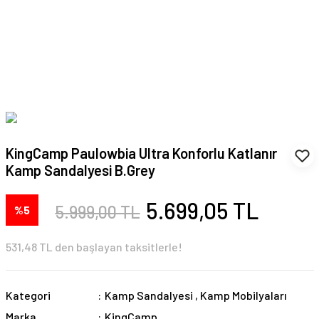
KingCamp Paulowbia Ultra Konforlu Katlanır
Kamp Sandalyesi B.Grey
5.699,05 TL
5.999,00 TL
%5
531,48 TL den başlayan taksitlerle!
Kategori
Kamp Sandalyesi
,
Kamp Mobilyaları
Marka
KingCamp