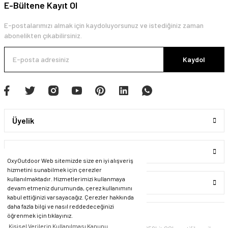
E-Bültene Kayıt Ol
E-postalarımızı almak için kaydoluyorsunuz ve istediğiniz zaman
abonelikten çıkabilirsiniz.
Kaydol
Üyelik
Kurumsal
OxyOutdoor Web sitemizde size en iyi alışveriş
hizmetini sunabilmek için çerezler
kullanılmaktadır. Hizmetlerimizi kullanmaya
Alışveriş
devam etmeniz durumunda, çerez kullanımını
kabul ettiğinizi varsayacağız. Çerezler hakkında
daha fazla bilgi ve nasıl reddedeceğinizi
öğrenmek için tıklayınız.
Kişisel Verilerin Kullanılması Kanunu