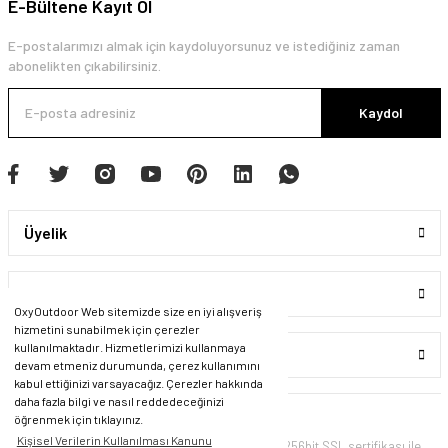
E-Bültene Kayıt Ol
E-postalarımızı almak için kaydoluyorsunuz ve istediğiniz zaman
abonelikten çıkabilirsiniz.
Kaydol
Üyelik
Kurumsal
OxyOutdoor Web sitemizde size en iyi alışveriş
hizmetini sunabilmek için çerezler
kullanılmaktadır. Hizmetlerimizi kullanmaya
Alışveriş
devam etmeniz durumunda, çerez kullanımını
kabul ettiğinizi varsayacağız. Çerezler hakkında
daha fazla bilgi ve nasıl reddedeceğinizi
öğrenmek için tıklayınız.
Kişisel Verilerin Kullanılması Kanunu
© Tüm Hakları Saklıdır. Kredi kartı bilgileriniz 256bit SSL sertifikası ile