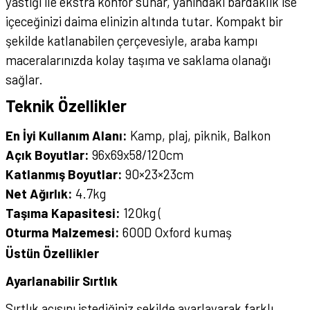
yastığı ile ekstra konfor sunar, yanındaki bardaklık ise
içeceğinizi daima elinizin altında tutar. Kompakt bir
şekilde katlanabilen çerçevesiyle, araba kampı
maceralarınızda kolay taşıma ve saklama olanağı
sağlar.
Teknik Özellikler
En İyi Kullanım Alanı:
Kamp, plaj, piknik, Balkon
Açık Boyutlar:
96x69x58/120cm
Katlanmış Boyutlar:
90×23×23cm
Net Ağırlık:
4.7kg
Taşıma Kapasitesi:
120kg (
Oturma Malzemesi:
600D Oxford kumaş
Üstün Özellikler
Ayarlanabilir Sırtlık
Sırtlık açısını istediğiniz şekilde ayarlayarak farklı